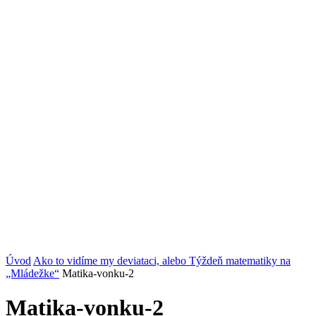
Úvod
Ako to vidíme my deviataci, alebo Týždeň matematiky na
„Mládežke“
Matika-vonku-2
Matika-vonku-2