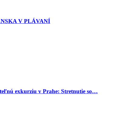
ENSKA V PLÁVANÍ
uteľnú exkurziu v Prahe: Stretnutie so…