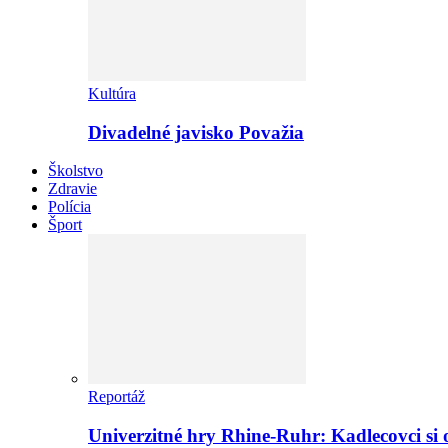
Kultúra
Divadelné javisko Považia
Školstvo
Zdravie
Polícia
Šport
Reportáž
Univerzitné hry Rhine-Ruhr: Kadlecovci si o