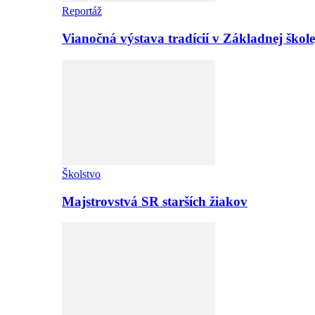
Reportáž
Vianočná výstava tradícií v Základnej ško
Školstvo
Majstrovstvá SR starších žiakov