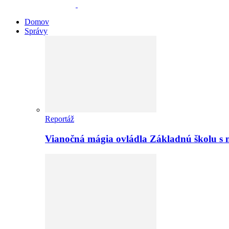
Domov
Správy
Reportáž
Vianočná mágia ovládla Základnú školu s 