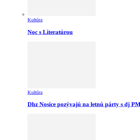
Kultúra
Noc s Literatúrou
Kultúra
Dhz Nosice pozývajú na letnú párty s d