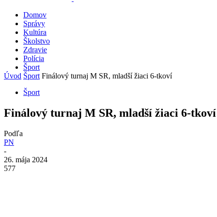
Domov
Správy
Kultúra
Školstvo
Zdravie
Polícia
Šport
Úvod
Šport
Finálový turnaj M SR, mladší žiaci 6-tkoví
Šport
Finálový turnaj M SR, mladší žiaci 6-tkoví
Podľa
PN
-
26. mája 2024
577