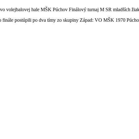
l vo volejbalovej hale MŠK Púchov Finálový turnaj M SR mladších žiak
, do finále postúpili po dva tímy zo skupiny Západ: VO MŠK 1970 Pú