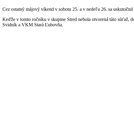
Cez ostatný májový víkend v sobotu 25. a v nedeľu 26. sa uskutočni
Keďže v tomto ročníku v skupine Stred nebola otvorená táto súťaž
Svidník a VKM Stará Ľubovňa.