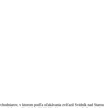
 východniarov, v ktorom podľa očakávania zvíťazil Svidník nad Starou