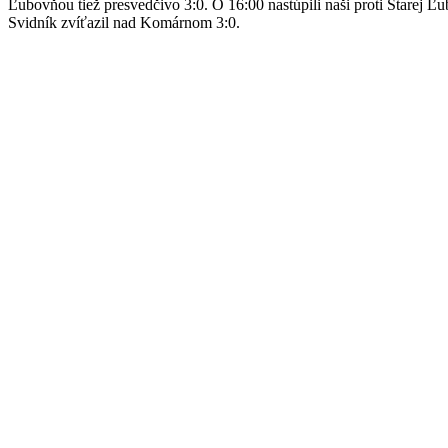
Ľubovňou tiež presvedčivo 3:0. O 16:00 nastúpili naši proti Starej Ľu
Svidník zvíťazil nad Komárnom 3:0.