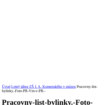
Úvod
Letný tábor ZŠ J. A. Komenského v múzeu
Pracovny-list-
bylinky.-Foto-PR-Vm-v-PB.-
Pracovny-list-bylinky.-Foto-