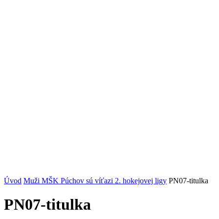
Úvod
Muži MŠK Púchov sú víťazi 2. hokejovej ligy
PN07-titulka
PN07-titulka