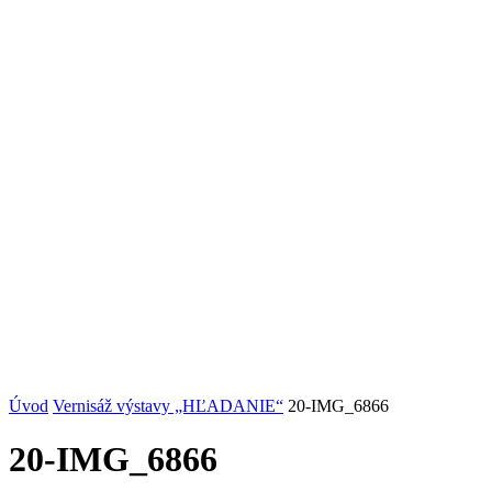
Úvod
Vernisáž výstavy „HĽADANIE“
20-IMG_6866
20-IMG_6866