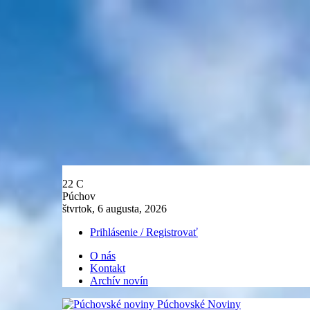
22
C
Púchov
štvrtok, 6 augusta, 2026
Prihlásenie / Registrovať
O nás
Kontakt
Archív novín
Púchovské Noviny