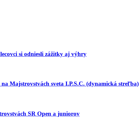
covci si odniesli zážitky aj výhry
na Majstrovstvách sveta I.P.S.C. (dynamická streľba)
strovstvách SR Open a juniorov