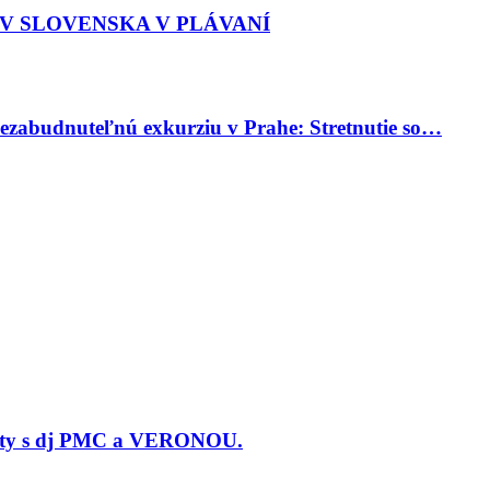
EV SLOVENSKA V PLÁVANÍ
 nezabudnuteľnú exkurziu v Prahe: Stretnutie so…
árty s dj PMC a VERONOU.