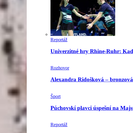
Reportáž
Univerzitné hry Rhine-Ruhr: Kadle
Rozhovor
Alexandra Ridošková – bronzová 
Šport
Púchovskí plavci úspešní na Maj
Reportáž