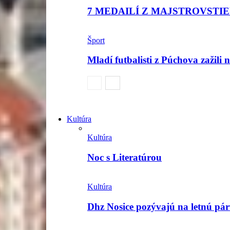
7 MEDAILÍ Z MAJSTROVSTI
Šport
Mladí futbalisti z Púchova zažili
Kultúra
Kultúra
Noc s Literatúrou
Kultúra
Dhz Nosice pozývajú na letnú p