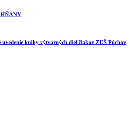
DOHŇANY
né uvedenie knihy výtvarných diel žiakov ZUŠ Púchov