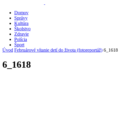
Domov
Správy
Kultúra
Školstvo
Zdravie
Polícia
Šport
Úvod
Februárové vítanie detí do života (fotoreportáž)
6_1618
6_1618