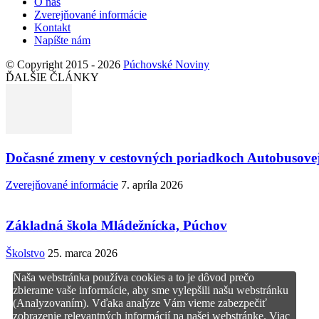
O nás
Zverejňované informácie
Kontakt
Napíšte nám
© Copyright 2015 - 2026
Púchovské Noviny
ĎALŠIE ČLÁNKY
Dočasné zmeny v cestovných poriadkoch Autobusovej
Zverejňované informácie
7. apríla 2026
Základná škola Mládežnícka, Púchov
Školstvo
25. marca 2026
Naša webstránka používa cookies a to je dôvod prečo
zbierame vaše informácie, aby sme vylepšili našu webstránku
(Analyzovaním). Vďaka analýze Vám vieme zabezpečiť
zobrazenie relevantných informácií na našej webstránke. Viac