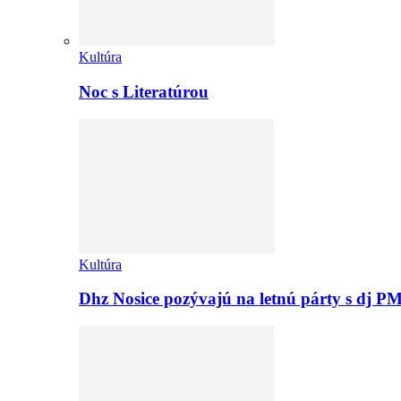
Kultúra
Noc s Literatúrou
Kultúra
Dhz Nosice pozývajú na letnú párty s d