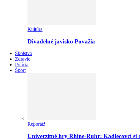
Kultúra
Divadelné javisko Považia
Školstvo
Zdravie
Polícia
Šport
Reportáž
Univerzitné hry Rhine-Ruhr: Kadlecovci si o