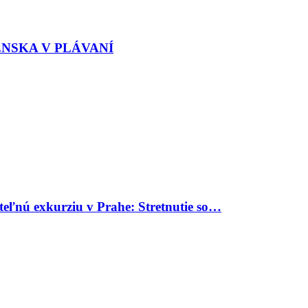
ENSKA V PLÁVANÍ
uteľnú exkurziu v Prahe: Stretnutie so…