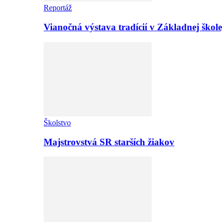
Reportáž
Vianočná výstava tradícií v Základnej ško
Školstvo
Majstrovstvá SR starších žiakov