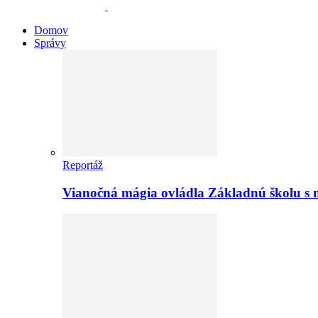
Domov
Správy
Reportáž
Vianočná mágia ovládla Základnú školu s 