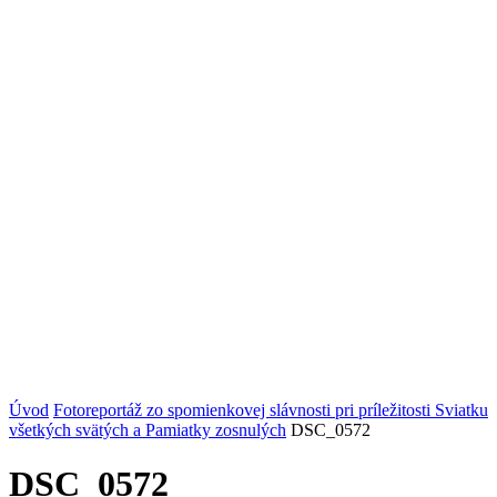
Úvod
Fotoreportáž zo spomienkovej slávnosti pri príležitosti Sviatku
všetkých svätých a Pamiatky zosnulých
DSC_0572
DSC_0572