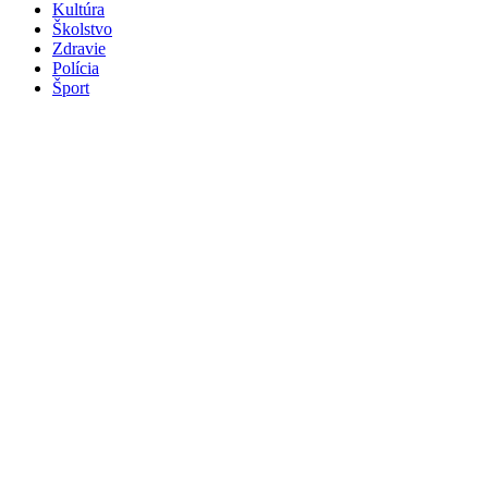
Kultúra
Školstvo
Zdravie
Polícia
Šport