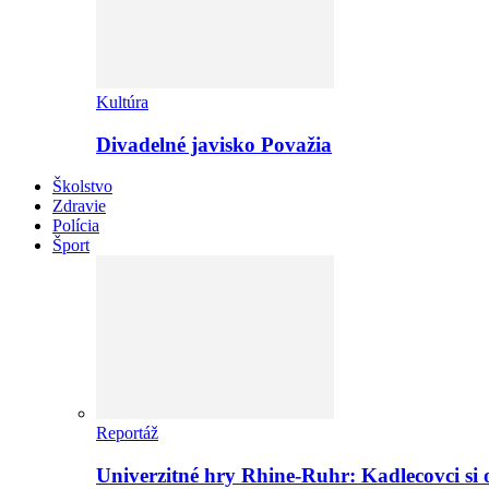
Kultúra
Divadelné javisko Považia
Školstvo
Zdravie
Polícia
Šport
Reportáž
Univerzitné hry Rhine-Ruhr: Kadlecovci si o