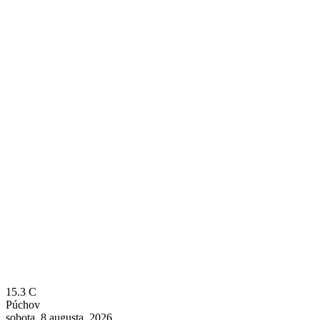
15.3
C
Púchov
sobota, 8 augusta, 2026