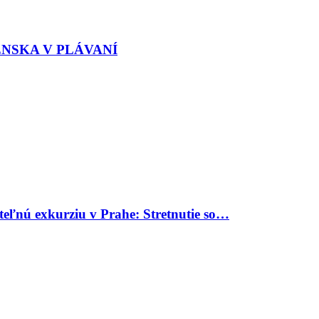
ENSKA V PLÁVANÍ
uteľnú exkurziu v Prahe: Stretnutie so…