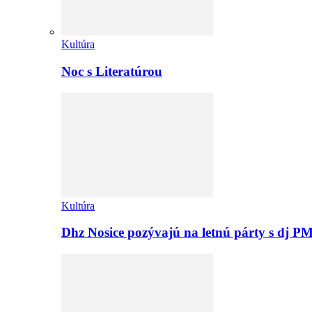
Kultúra
Noc s Literatúrou
Kultúra
Dhz Nosice pozývajú na letnú párty s d