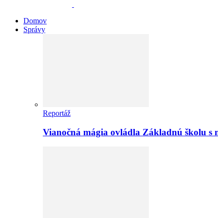
Domov
Správy
Reportáž
Vianočná mágia ovládla Základnú školu s 