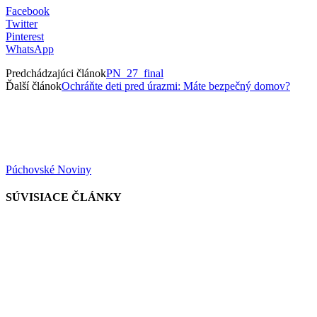
Facebook
Twitter
Pinterest
WhatsApp
Predchádzajúci článok
PN_27_final
Ďalší článok
Ochráňte deti pred úrazmi: Máte bezpečný domov?
Púchovské Noviny
SÚVISIACE ČLÁNKY