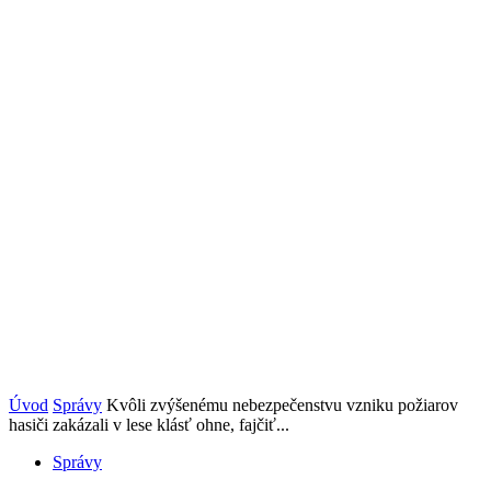
Úvod
Správy
Kvôli zvýšenému nebezpečenstvu vzniku požiarov
hasiči zakázali v lese klásť ohne, fajčiť...
Správy