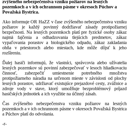
zvýšeného nebezpečenstva vzniku požiarov na lesných
pozemkoch a v ich ochrannom pásme v okresoch Púchov a
Považská Bystrica.
Ako informuje OR HaZZ v čase zvýšeného nebezpečenstva vzniku
požiarov je každý povinný dodržiavať zásady protipožiarnej
bezpečnosti. Na lesných pozemkoch platí pre fyzické osoby zákaz
najmä fajčenia a odhadzovania tlejúcich predmetov, zákaz
vypaľovania porastov a biologického odpadu, zákaz zakladania
ohňa v priestoroch alebo miestach, kde môže dôjsť k jeho
rozšíreniu.
Ďalej hasiči informujú, že vlastníci, správcovia alebo užívatelia
lesných pozemkov sú povinní zabezpečovať v lesoch hliadkovaciu
činnosť, zabezpečiť umiestnenie potrebného množstva
protipožiarneho náradia na určenom mieste v závislosti od plochy
lesných porastov, udržiavať existujúce prejazdové cesty, zvážnice a
zdroje vody v stave, ktorý umožňuje bezproblémový príjazd
hasičských jednotiek a ich využitie na účinný zásah.
Čas zvýšeného nebezpečenstva vzniku požiarov na lesných
pozemkoch a v ich ochrannom pásme v okresoch Považská Bystrica
a Púchov platí do odvolania.
-r-