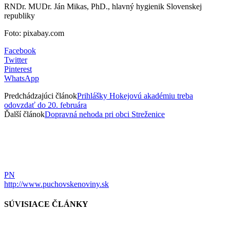
RNDr. MUDr. Ján Mikas, PhD., hlavný hygienik Slovenskej
republiky
Foto: pixabay.com
Facebook
Twitter
Pinterest
WhatsApp
Predchádzajúci článok
Prihlášky Hokejovú akadémiu treba
odovzdať do 20. februára
Ďalší článok
Dopravná nehoda pri obci Streženice
PN
http://www.puchovskenoviny.sk
SÚVISIACE ČLÁNKY