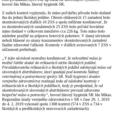
hovorí Ján Mikas, hlavný hygienik SR.
Z našich kontrol vyplynulo, že mäso poľského pôvodu bolo dodané
iba do jednej školskej jedálne. Okrem ohlásených 15 zariadení bolo
skontrolovaných ďalších 10 ZSS a spolu môžeme konštatovať, že
zo skontrolovaných oznámených 25 ZSS bolo poľské hovädzie
mäso dodané v celkovom množstve cca 226 kg. Toto mäso bolo
následne použité na prípravu hotových pokrmov. V danej súvislosti
neboli hlásené zo strany konzumentov skontrolovaných zariadení
žiadne zdravotné ťažkosti. Kontroly v ďalších avizovaných 7 ZSS v
súčasnosti prebiehajú.
„V tejto súvislosti nemožno konštatovať, že nekvalitné mäso je
možné ľahšie dodať do reštaurácií alebo školských jedální.
Prevádzkovatelia reštaurácii a školských jedální odoberajú mäso od
slovenských distribútorov, ktorí spadajú pod kontrolu Štátnej
veterinárnej a potravinovej správy SR. Naši hygienici úradov
verejného zdravotníctva realizujú teda až následné kontroly v
reštauráciách a školských jedálňach, kedy je predpoklad, že od
skontrolovaných slovenských distribútorov prevzali zdravotne
bezpečné mäso a potraviny“
, hovorí hlavný hygienik SR Ján Mikas.
Regionálne úrady verejného zdravotníctva v SR v čase 29. 1. 2019
do 4. 2. 2019 vykonali spolu 1308 kontrol (574 v ZSS a 734 v
školských a predškolských stravovacích zariadeniach).