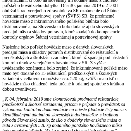
informáciami, či bolo na slovenský trh dodané mäso z chorého
poľského hovädzieho dobytka. Dňa 30. januára 2019 o 21.00 h
obdržal Úrad verejného zdravotníctva SR oznámenie od Štátnej
veterinárnej a potravinovej správy (ŠVPS) SR, že predmetné
hovädzie mäso z inkriminovaného poľského bitúnka bolo
distribuované aj na Slovensko a bolo dodané aj do slovenských
predajní mäsa a skladov potravín, ktoré spadajú do kompetencie
kontroly orgánov Štátnej veterinárnej a potravinovej správy.
Následne bolo poľské hovädzie mäso z daných slovenských
predajní mäsa a skladov potravín distribuované do reštaurácií a
predškolských a školských zariadení, ktoré už spadajú pod následnú
kontrolu úradov verejného zdravotníctva v SR. Z vyššie
uvádzaného oznámenia bolo zrejmé, že inkriminované poľské mäso
malo byť dodané do 15 reštaurácií, predškolských a školských
zariadení v celkovom množstve cca. 520 kg, zväčša malo ísť o
hovädzie mäso chladené, teda určené k priamej spotrebe s krátkou
dobou trvanlivosti.
„K 04. februáru 2019 sme skontrolovali predmetné reštaurácie,
predškolské a školské zariadenia, pričom v prípade 6 prevádzok sa
vykonanou kontrolou dokumentácie na mieste (dodacie listy mäsa s
identifikačnými údajmi od slovenských dodávateľov, s krajinou
pôvodu Slovensko) zistilo, že išlo o dodávky slovenského mäsa a
teda z avizovaných 520 kg dodaného poľského hovädzieho mäsa
bolo preukázateľných 242 kg mäsa od slovenských výrobcov,“