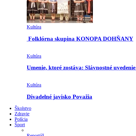
Kultúra
Folklórna skupina KONOPA DOHŇANY
Kultúra
Umenie, ktoré zostáva: Slávnostné uvedeni
Kultúra
Divadelné javisko Považia
Školstvo
Zdravie
Polícia
Šport
Reportáž