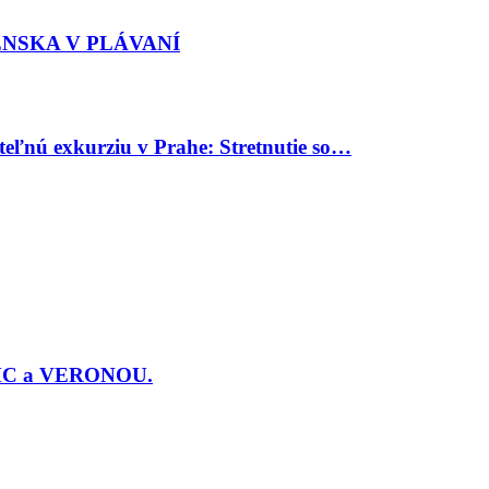
ENSKA V PLÁVANÍ
uteľnú exkurziu v Prahe: Stretnutie so…
j PMC a VERONOU.