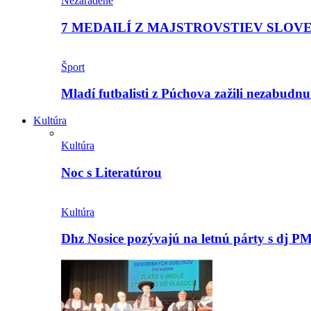
Nezaradené
7 MEDAILÍ Z MAJSTROVSTIEV SLOV
Šport
Mladí futbalisti z Púchova zažili nezabudn
Kultúra
Kultúra
Noc s Literatúrou
Kultúra
Dhz Nosice pozývajú na letnú párty s d