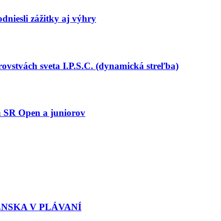
dniesli zážitky aj výhry
vstvách sveta I.P.S.C. (dynamická streľba)
h SR Open a juniorov
ENSKA V PLÁVANÍ