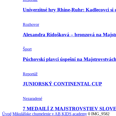
Univerzitné hry Rhine-Ruhr: Kadlecovci si o
Rozhovor
Alexandra Ridošková – bronzová na Majstro
Šport
Púchovskí plavci úspešní na Majstrovstvác
Reportáž
JUNIORSKÝ CONTINENTAL CUP
Nezaradené
7 MEDAILÍ Z MAJSTROVSTIEV SLOV
Úvod
Mikulášske chumelenie v AB KIDS academy
0 IMG_9582