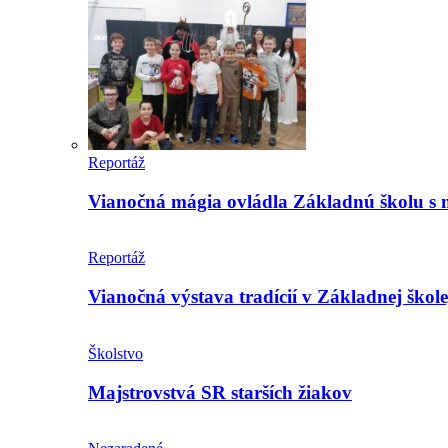
Reportáž
Vianočná mágia ovládla Základnú školu s 
Reportáž
Vianočná výstava tradícií v Základnej ško
Školstvo
Majstrovstvá SR starších žiakov