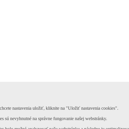
chcete nastavenia uložiť, kliknite na "Uložiť nastavenia cookies".
es sú nevyhnutné na správne fungovanie našej webstránky.
by bolo možné analyzovať našu webstránku a následne ju optimalizovať p