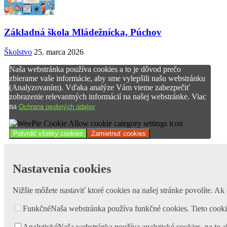
Základná škola Mládežnícka, Púchov
Školstvo
25. marca 2026
Naša webstránka používa cookies a to je dôvod prečo
zbierame vaše informácie, aby sme vylepšili našu webstránku
(Analyzovaním). Vďaka analýze Vám vieme zabezpečiť
zobrazenie relevantných informácií na našej webstránke. Viac
Ochrana osobných údajov
na
Potvrdiť všetky cookies
Zamietnuť cookies
Nastavenia cookies
Nižšie môžete nastaviť ktoré cookies na našej stránke povolíte. Ak 
Funkčné
Naša webstránka používa funkčné cookies. Tieto cooki
Analytické
Naša webstránka používa analytické cookies, na to a