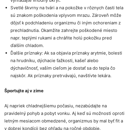
vyhľadajte vhodný úkryt.
Svetlé škvrny na tvári a na pokožke v rôznych časti tela
sú znakom poškodenia vplyvom mrazu. Zároveň môže
dôjsť k podchladeniu organizmu či iným ochoreniam z
prechladnutia. Okamžite zahrejte poškodené miesto
napr. teplými rukami a chráňte holú pokožku pred
ďalším chladom.
Ďalšie príznaky: Ak sa objavia príznaky arytmie, bolesti
na hrudníku, dýchacie ťažkosti, kašeľ alebo
dýchavičnosť, vaším cieľom je dostať sa do tepla čo
najskôr. Ak príznaky pretrvávajú, navštívte lekára.
Športujte aj v zime
Aj napriek chladnejšiemu počasiu, nezabúdajte na
pravidelný pohyb a pobyt vonku. Aj keď sú možnosti oproti
letným mesiacom obmedzené, organizmus by mal byť fit a
v dobrej kondícii bez ohľadu na ročné obdobie.