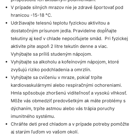
V prípade silných mrazov nie je zdravé športovať pod
hranicou -15-18 °C.
Udržiavajte telesnú teplotu fyzickou aktivitou a
dostatočným prísunom jedla. Pravidelne dopĺňajte
tekutiny aj keď v chlade nepociťujete smäd. Pri fyzickej
aktivite pite aspoň 2 litre tekutín denne a viac.
Vyhýbajte sa príliš studeným nápojom.
Vyhýbajte sa alkoholu a kofeínovým nápojom, ktoré
zvyšujú riziko podchladenia a omrzlín.
Vyhýbajte sa cvičeniu v mraze, pokiaľ trpíte
kardiovaskulárnymi alebo respiračnými ochoreniami.
Hmla spôsobuje zhoršenú viditeľnosť a vysokú vlhkosť.
Môže vás obmedziť predovšetkým ak máte problémy s
dýchaním, trpíte astmou alebo vás trápia poruchy
imunitného systému.
Chráňte deti pred chladom a v prípade potreby pomôžte
aj starým ľuďom vo vašom okolí.