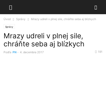
Úvod
Správy
Mrazy udreli v plnej sile, chráňte seba aj blízkych
Správy
Mrazy udreli v plnej sile,
chráňte seba aj blízkych
191
Podľa
PN
-
4. decembra 2017