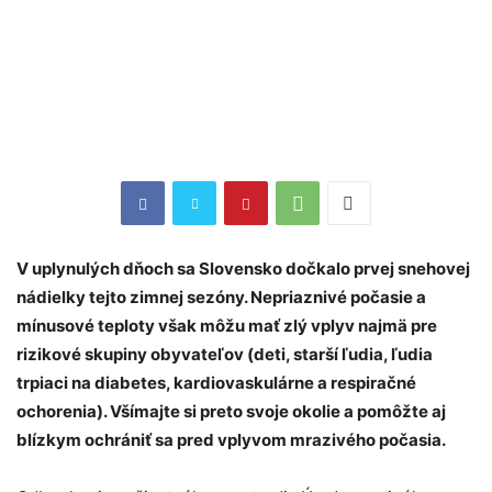
V uplynulých dňoch sa Slovensko dočkalo prvej snehovej
nádielky tejto zimnej sezóny. Nepriaznivé počasie a
mínusové teploty však môžu mať zlý vplyv najmä pre
rizikové skupiny obyvateľov (deti, starší ľudia, ľudia
trpiaci na diabetes, kardiovaskulárne a respiračné
ochorenia). Všímajte si preto svoje okolie a pomôžte aj
blízkym ochrániť sa pred vplyvom mrazivého počasia.