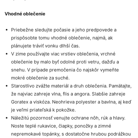
Vhodné oblečenie
Priebežne sledujte počasie a jeho predpovede a
prispôsobte tomu vhodné oblečenie, najmä, ak
plánujete tráviť vonku dlhší čas.
V zime používajte viac vrstiev oblečenia, vrchné
oblečenie by malo byť odolné proti vetru, dažďu a
snehu. V prípade premočenia čo najskôr vymeňte
mokré oblečenie za suché.
Starostlivo zvážte materiál a druh oblečenia. Pamätajte,
že najviac zahreje vlna, flis a angora. Slabšie zahreje
Goratex a viskóza. Neohrieva polyester a bavlna, aj keď
je veľmi priateľská k pokožke.
Náležitú pozornosť venujte ochrane nôh, rúk a hlavy.
Noste teplé rukavice, čiapky, ponožky a zimné
nepremokavé topánky, s dostatočne hrubou podrážkou