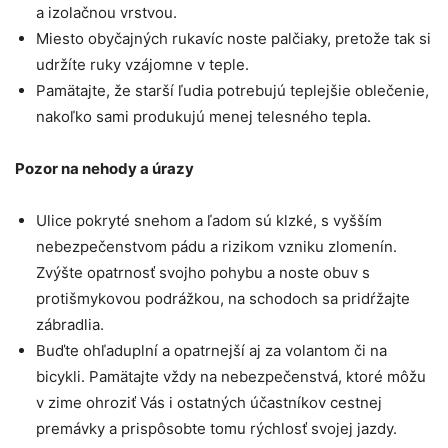
a izolačnou vrstvou.
Miesto obyčajných rukavíc noste palčiaky, pretože tak si
udržíte ruky vzájomne v teple.
Pamätajte, že starší ľudia potrebujú teplejšie oblečenie,
nakoľko sami produkujú menej telesného tepla.
Pozor na nehody a úrazy
Ulice pokryté snehom a ľadom sú klzké, s vyšším
nebezpečenstvom pádu a rizikom vzniku zlomenín.
Zvýšte opatrnosť svojho pohybu a noste obuv s
protišmykovou podrážkou, na schodoch sa pridŕžajte
zábradlia.
Buďte ohľaduplní a opatrnejší aj za volantom či na
bicykli. Pamätajte vždy na nebezpečenstvá, ktoré môžu
v zime ohroziť Vás i ostatných účastníkov cestnej
premávky a prispôsobte tomu rýchlosť svojej jazdy.