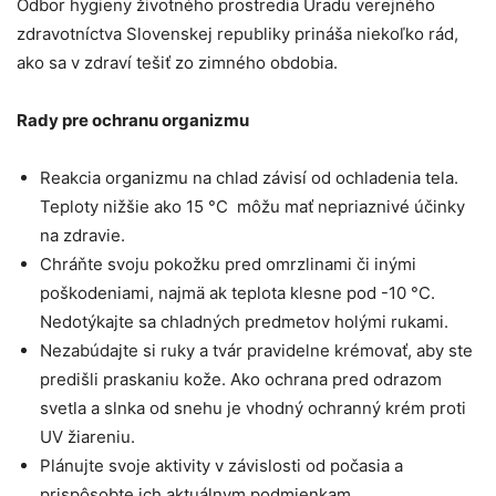
Odbor hygieny životného prostredia Úradu verejného
zdravotníctva Slovenskej republiky prináša niekoľko rád,
ako sa v zdraví tešiť zo zimného obdobia.
Rady pre ochranu organizmu
Reakcia organizmu na chlad závisí od ochladenia tela.
Teploty nižšie ako 15 °C môžu mať nepriaznivé účinky
na zdravie.
Chráňte svoju pokožku pred omrzlinami či inými
poškodeniami, najmä ak teplota klesne pod -10 °C.
Nedotýkajte sa chladných predmetov holými rukami.
Nezabúdajte si ruky a tvár pravidelne krémovať, aby ste
predišli praskaniu kože. Ako ochrana pred odrazom
svetla a slnka od snehu je vhodný ochranný krém proti
UV žiareniu.
Plánujte svoje aktivity v závislosti od počasia a
prispôsobte ich aktuálnym podmienkam.