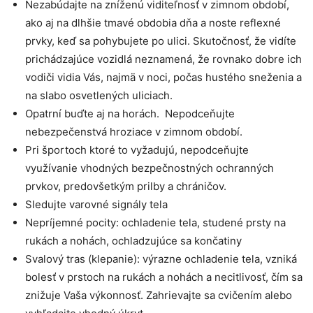
Nezabúdajte na zníženú viditeľnosť v zimnom období,
ako aj na dlhšie tmavé obdobia dňa a noste reflexné
prvky, keď sa pohybujete po ulici. Skutočnosť, že vidíte
prichádzajúce vozidlá neznamená, že rovnako dobre ich
vodiči vidia Vás, najmä v noci, počas hustého sneženia a
na slabo osvetlených uliciach.
Opatrní buďte aj na horách. Nepodceňujte
nebezpečenstvá hroziace v zimnom období.
Pri športoch ktoré to vyžadujú, nepodceňujte
využívanie vhodných bezpečnostných ochranných
prvkov, predovšetkým prilby a chráničov.
Sledujte varovné signály tela
Nepríjemné pocity: ochladenie tela, studené prsty na
rukách a nohách, ochladzujúce sa končatiny
Svalový tras (klepanie): výrazne ochladenie tela, vzniká
bolesť v prstoch na rukách a nohách a necitlivosť, čím sa
znižuje Vaša výkonnosť. Zahrievajte sa cvičením alebo