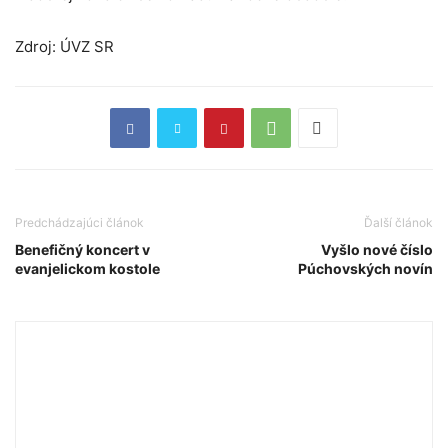
Zdroj: ÚVZ SR
Predchádzajúci článok
Ďalší článok
Benefičný koncert v
Vyšlo nové číslo
evanjelickom kostole
Púchovských novín