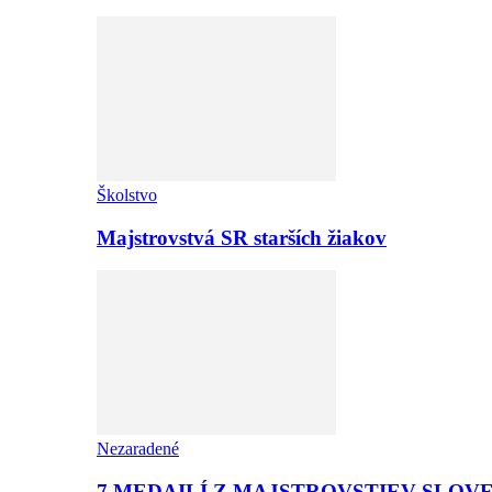
Školstvo
Majstrovstvá SR starších žiakov
Nezaradené
7 MEDAILÍ Z MAJSTROVSTIEV SLOV