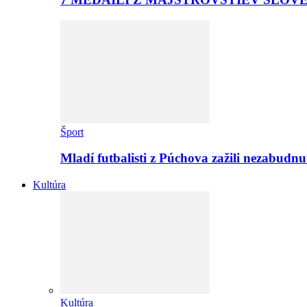
Šport
Mladí futbalisti z Púchova zažili nezabudn
Kultúra
Kultúra