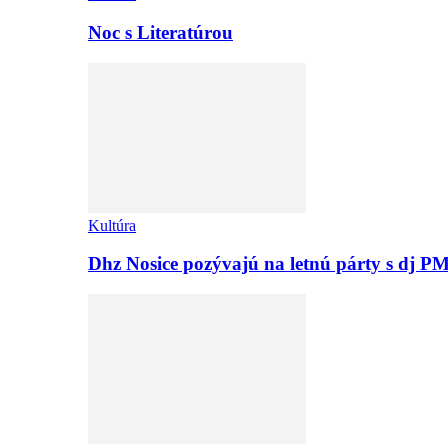
Noc s Literatúrou
Kultúra
Dhz Nosice pozývajú na letnú párty s d