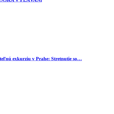
uteľnú exkurziu v Prahe: Stretnutie so…