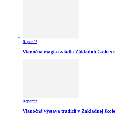
Reportáž
Vianočná mágia ovládla Základnú školu s 
Reportáž
Vianočná výstava tradícií v Základnej ško