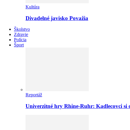
Kultúra
Divadelné javisko Považia
Školstvo
Zdravie
Polícia
Šport
Reportáž
Univerzitné hry Rhine-Ruhr: Kadlecovci si o