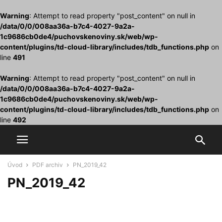
Warning
: Attempt to read property "post_content" on null in
/data/0/0/008aa36a-b7c4-4027-9a2a-
1c9686cb0de4/puchovskenoviny.sk/web/wp-
content/plugins/td-cloud-library/includes/tdb_functions.php
on
line
491
Warning
: Attempt to read property "post_content" on null in
/data/0/0/008aa36a-b7c4-4027-9a2a-
1c9686cb0de4/puchovskenoviny.sk/web/wp-
content/plugins/td-cloud-library/includes/tdb_functions.php
on
line
492
Úvod
PDF archiv
PN_2019_42
PN_2019_42