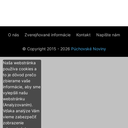
O nás
Zverejňované informácie
Kontakt
Napíšte nám
© Copyright 2015 - 2026
Púchovské Noviny
Naša webstránka
používa cookies a
to je dôvod prečo
zbierame vaše
informácie, aby sme
vylepšili našu
webstránku
(Analyzovaním).
Vďaka analýze Vám
vieme zabezpečiť
zobrazenie