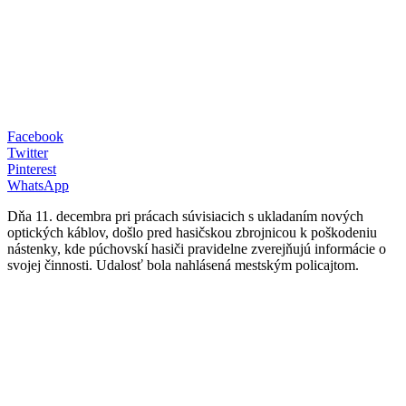
Facebook
Twitter
Pinterest
WhatsApp
Dňa 11. decembra pri prácach súvisiacich s ukladaním nových
optických káblov, došlo pred hasičskou zbrojnicou k poškodeniu
nástenky, kde púchovskí hasiči pravidelne zverejňujú informácie o
svojej činnosti. Udalosť bola nahlásená mestským policajtom.