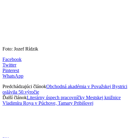
Foto: Jozef Rídzik
Facebook
Twitter
Pinterest
WhatsApp
Predchádzajúci článok
Obchodná akadémia v Považskej Bystrici
oslávila 50.výročie
Ďalší článok
Literárny úspech pracovníčky Mestskej knižnice
Vladimíra Roya v Púchove, Tamary Pribišovej