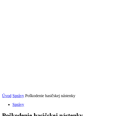
Úvod
Správy
Poškodenie hasičskej nástenky
Správy
Poškodenie hasičskej nástenky