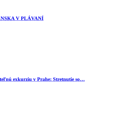
ENSKA V PLÁVANÍ
uteľnú exkurziu v Prahe: Stretnutie so…