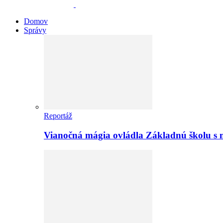
Domov
Správy
Reportáž
Vianočná mágia ovládla Základnú školu s 