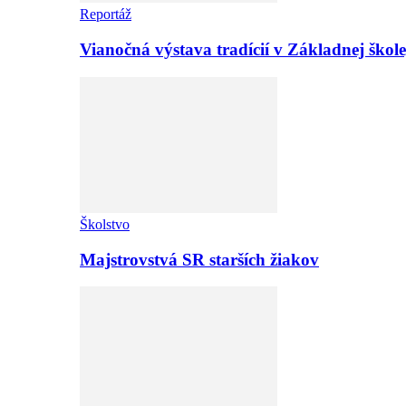
Reportáž
Vianočná výstava tradícií v Základnej ško
Školstvo
Majstrovstvá SR starších žiakov