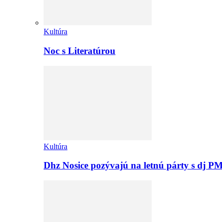
Kultúra
Noc s Literatúrou
Kultúra
Dhz Nosice pozývajú na letnú párty s d