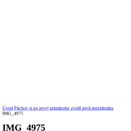
Úvod
Púchov si po prvej primátorke zvolil prvú prezidentku
IMG_4975
IMG_4975