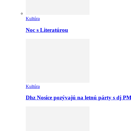
Kultúra
Noc s Literatúrou
Kultúra
Dhz Nosice pozývajú na letnú párty s d