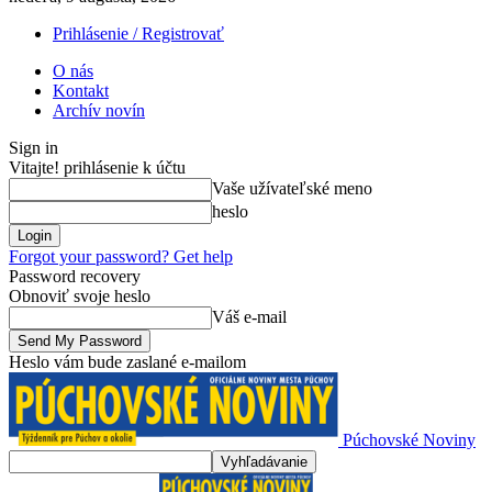
Prihlásenie / Registrovať
O nás
Kontakt
Archív novín
Sign in
Vitajte! prihlásenie k účtu
Vaše užívateľské meno
heslo
Forgot your password? Get help
Password recovery
Obnoviť svoje heslo
Váš e-mail
Heslo vám bude zaslané e-mailom
Púchovské Noviny