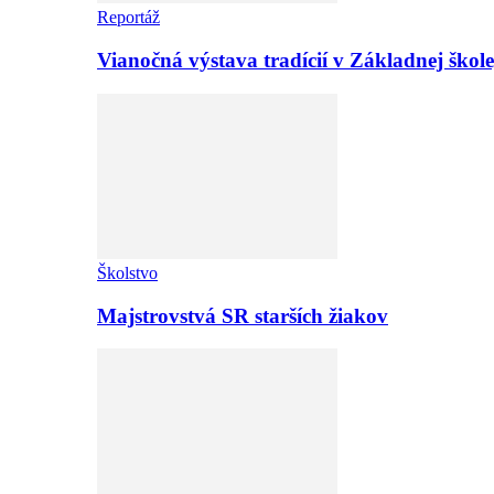
Reportáž
Vianočná výstava tradícií v Základnej ško
Školstvo
Majstrovstvá SR starších žiakov