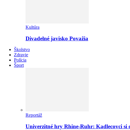
Kultúra
Divadelné javisko Považia
Školstvo
Zdravie
Polícia
Šport
Reportáž
Univerzitné hry Rhine-Ruhr: Kadlecovci si o