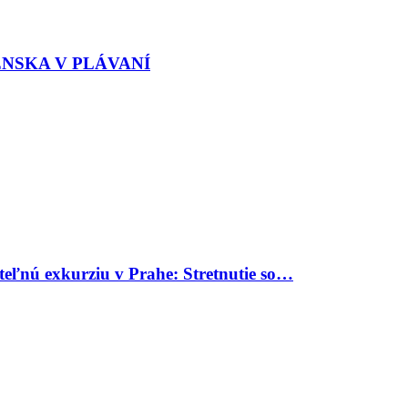
ENSKA V PLÁVANÍ
uteľnú exkurziu v Prahe: Stretnutie so…