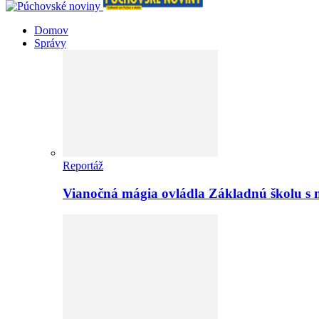
Domov
Správy
Reportáž
Vianočná mágia ovládla Základnú školu s 