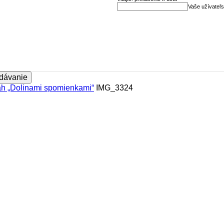
Vaše užívateľ
h „Dolinami spomienkami“
IMG_3324