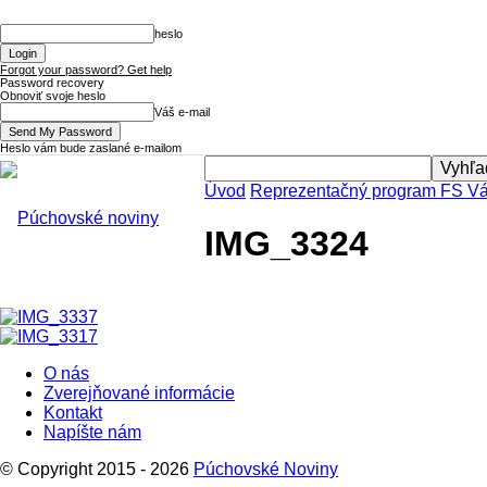
heslo
Forgot your password? Get help
Password recovery
Obnoviť svoje heslo
Váš e-mail
Heslo vám bude zaslané e-mailom
Úvod
Reprezentačný program FS Vá
Púchovské
IMG_3324
Noviny
O nás
Zverejňované informácie
Kontakt
Napíšte nám
© Copyright 2015 - 2026
Púchovské Noviny