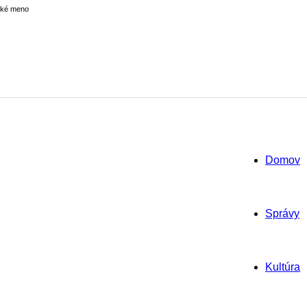
ské meno
Domov
Správy
Kultúra