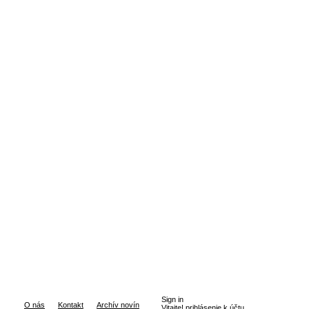
Sign in
O nás
Kontakt
Archív novín
Vitajte! prihlásenie k účtu