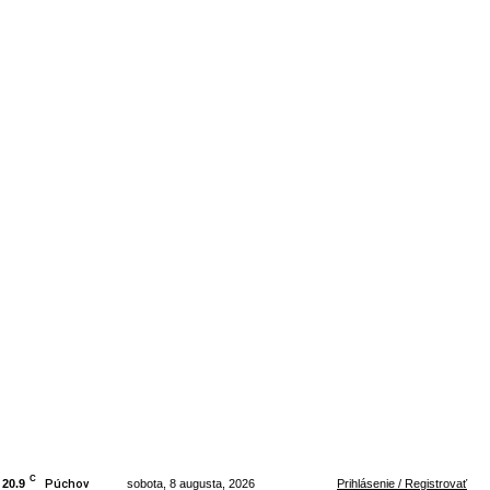
C
20.9
Púchov
sobota, 8 augusta, 2026
Prihlásenie / Registrovať