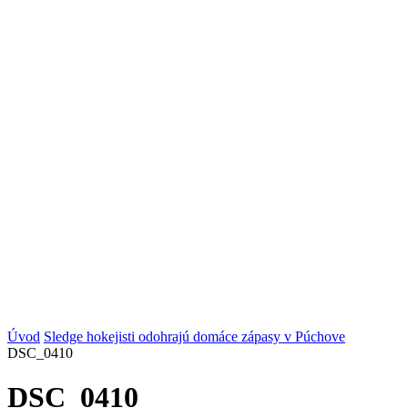
Úvod
Sledge hokejisti odohrajú domáce zápasy v Púchove
DSC_0410
DSC_0410