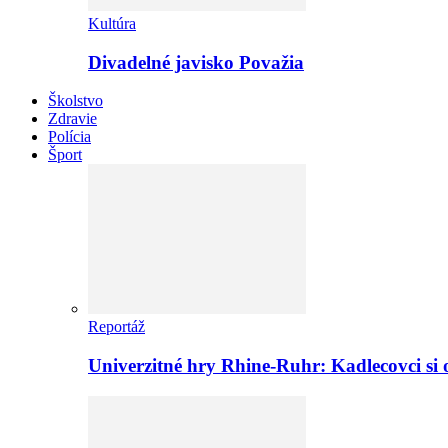
Kultúra
Divadelné javisko Považia
Školstvo
Zdravie
Polícia
Šport
Reportáž
Univerzitné hry Rhine-Ruhr: Kadlecovci si o