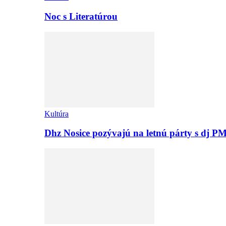
Noc s Literatúrou
Kultúra
Dhz Nosice pozývajú na letnú párty s d