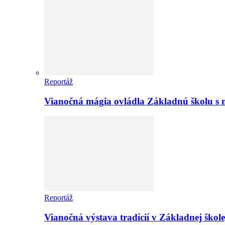
Reportáž
Vianočná mágia ovládla Základnú školu s 
Reportáž
Vianočná výstava tradícií v Základnej ško