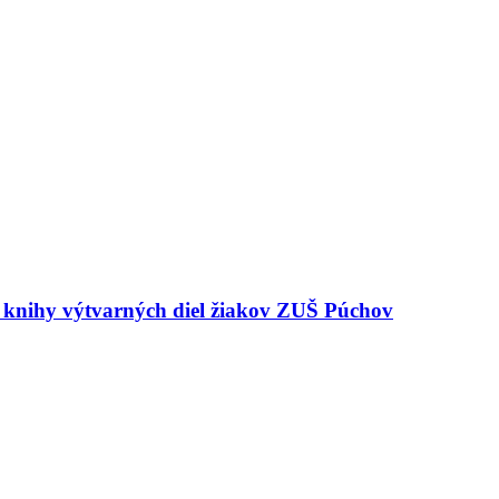
e knihy výtvarných diel žiakov ZUŠ Púchov