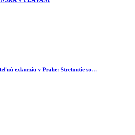
uteľnú exkurziu v Prahe: Stretnutie so…