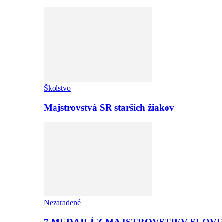
Školstvo
Majstrovstvá SR starších žiakov
Nezaradené
7 MEDAILÍ Z MAJSTROVSTIEV SLOV