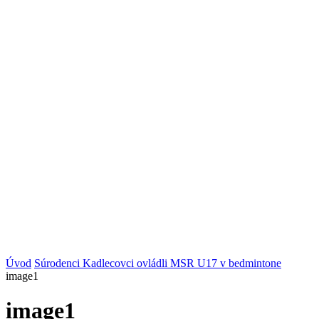
Úvod
Súrodenci Kadlecovci ovládli MSR U17 v bedmintone
image1
image1