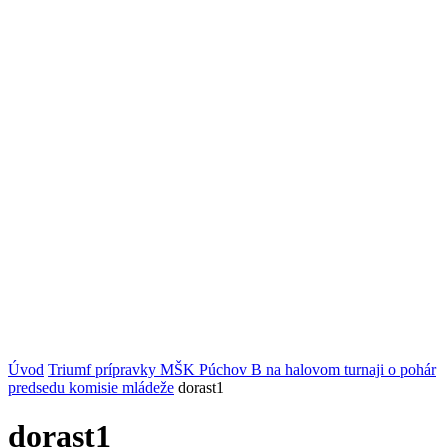
Úvod
Triumf prípravky MŠK Púchov B na halovom turnaji o pohár
predsedu komisie mládeže
dorast1
dorast1