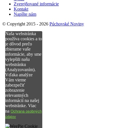
Zverejňované informácie
Kontakt
Napíšte nám
© Copyright 2015 - 2026
Púchovské Noviny
Naša webstránka
používa cookies a to
je dôvod prečo
zbierame vaše
informácie, aby sme
vylepšili našu
webstránku
(Analyzovaním).
Vďaka analýze
Vám vieme
zabezpečiť
zobrazenie
relevantných
informácií na našej
webstránke. Viac
Ochrana osobných
na
údajov