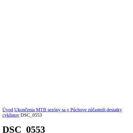
Úvod
Ukončenia MTB sezóny sa v Púchove zúčastnili desiatky
cyklistov
DSC_0553
DSC_0553