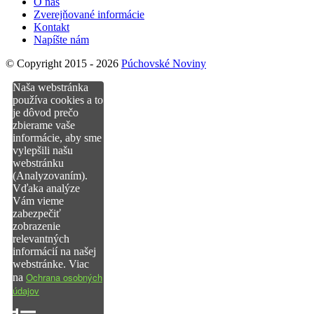
O nás
Zverejňované informácie
Kontakt
Napíšte nám
© Copyright 2015 - 2026
Púchovské Noviny
Naša webstránka
používa cookies a to
je dôvod prečo
zbierame vaše
informácie, aby sme
vylepšili našu
webstránku
(Analyzovaním).
Vďaka analýze
Vám vieme
zabezpečiť
zobrazenie
relevantných
informácií na našej
webstránke. Viac
Ochrana osobných
na
údajov