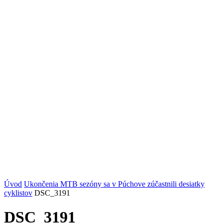
Úvod
Ukončenia MTB sezóny sa v Púchove zúčastnili desiatky
cyklistov
DSC_3191
DSC_3191