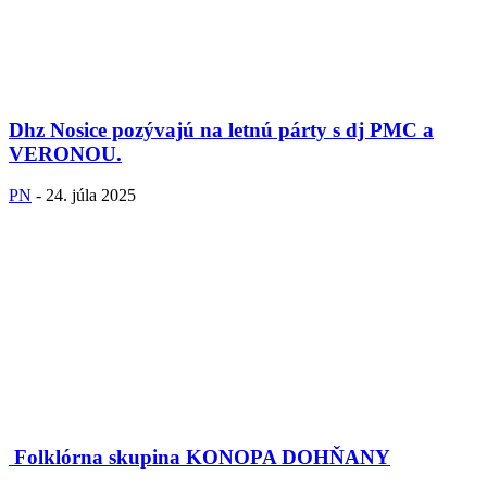
Dhz Nosice pozývajú na letnú párty s dj PMC a
VERONOU.
PN
-
24. júla 2025
Folklórna skupina KONOPA DOHŇANY