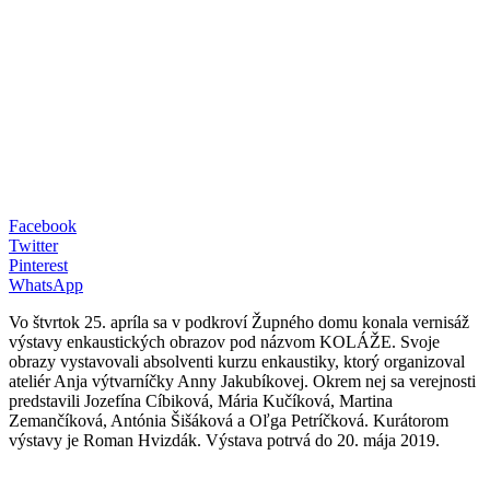
Facebook
Twitter
Pinterest
WhatsApp
Vo štvrtok 25. apríla sa v podkroví Župného domu konala vernisáž
výstavy enkaustických obrazov pod názvom KOLÁŽE. Svoje
obrazy vystavovali absolventi kurzu enkaustiky, ktorý organizoval
ateliér Anja výtvarníčky Anny Jakubíkovej. Okrem nej sa verejnosti
predstavili Jozefína Cíbiková, Mária Kučíková, Martina
Zemančíková, Antónia Šišáková a Oľga Petríčková. Kurátorom
výstavy je Roman Hvizdák. Výstava potrvá do 20. mája 2019.