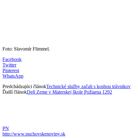
Foto: Slavomír Flimmel.
Facebook
Twitter
Pinterest
WhatsApp
Predchádzajúci článok
Technické služby začali s kosbou trávnikov
Ďalší článok
Deň Zeme v Materskej škole Požiarna 1292
PN
http://www.puchovskenoviny.sk