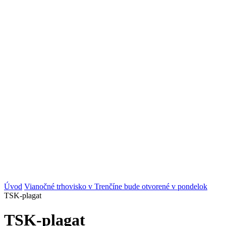
Úvod
Vianočné trhovisko v Trenčíne bude otvorené v pondelok
TSK-plagat
TSK-plagat