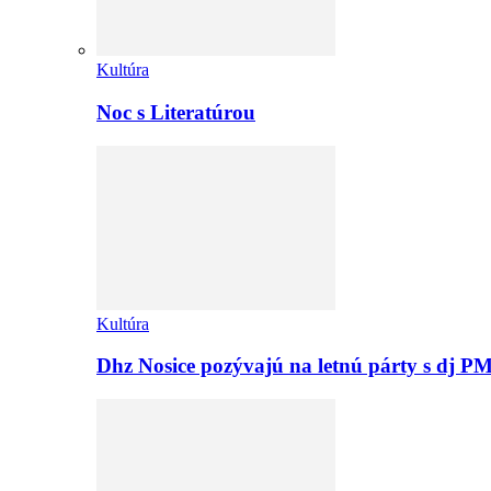
Kultúra
Noc s Literatúrou
Kultúra
Dhz Nosice pozývajú na letnú párty s d