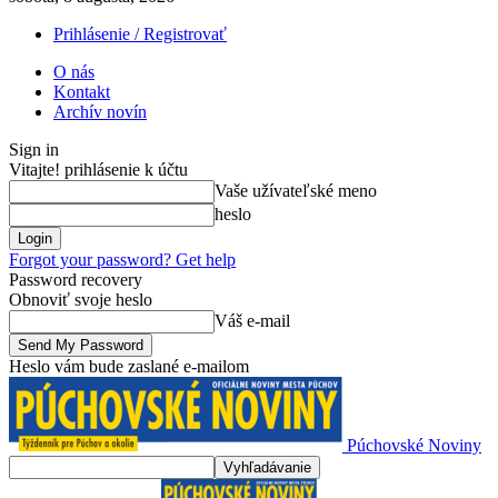
Prihlásenie / Registrovať
O nás
Kontakt
Archív novín
Sign in
Vitajte! prihlásenie k účtu
Vaše užívateľské meno
heslo
Forgot your password? Get help
Password recovery
Obnoviť svoje heslo
Váš e-mail
Heslo vám bude zaslané e-mailom
Púchovské Noviny