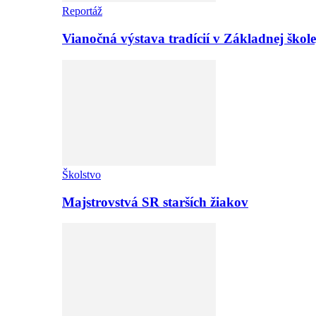
Reportáž
Vianočná výstava tradícií v Základnej ško
Školstvo
Majstrovstvá SR starších žiakov