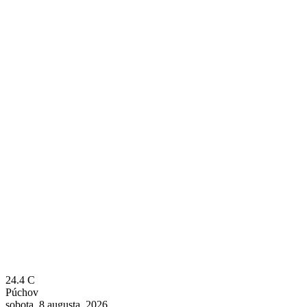
24.4
C
Púchov
sobota, 8 augusta, 2026