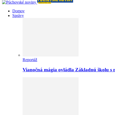
Domov
Správy
Reportáž
Vianočná mágia ovládla Základnú školu s 