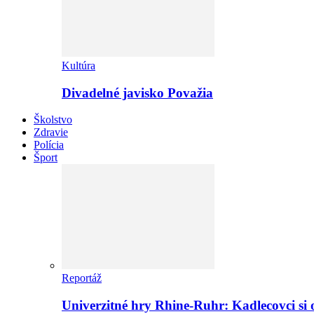
Kultúra
Divadelné javisko Považia
Školstvo
Zdravie
Polícia
Šport
Reportáž
Univerzitné hry Rhine-Ruhr: Kadlecovci si o