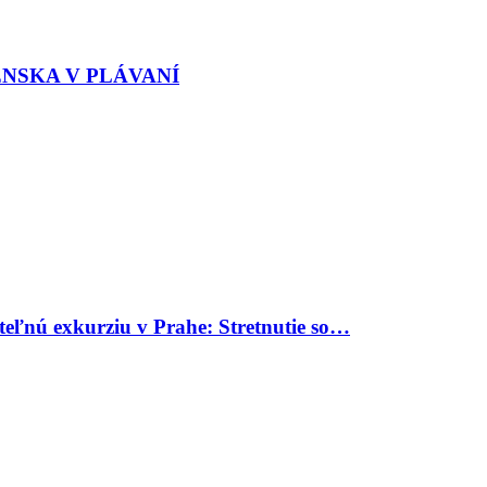
ENSKA V PLÁVANÍ
uteľnú exkurziu v Prahe: Stretnutie so…