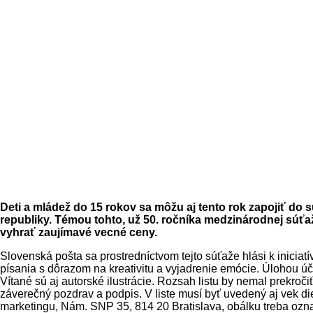
Deti a mládež do 15 rokov sa môžu aj tento rok zapojiť do 
republiky. Témou tohto, už 50. ročníka medzinárodnej súťaže
vyhrať zaujímavé vecné ceny.
Slovenská pošta sa prostredníctvom tejto súťaže hlási k iniciat
písania s dôrazom na kreativitu a vyjadrenie emócie. Úlohou úč
Vítané sú aj autorské ilustrácie. Rozsah listu by nemal prekroč
záverečný pozdrav a podpis. V liste musí byť uvedený aj vek die
marketingu, Nám. SNP 35, 814 20 Bratislava, obálku treba označ