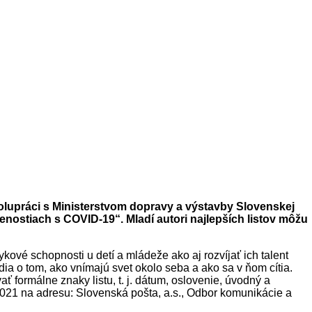
spolupráci s Ministerstvom dopravy a výstavby Slovenskej
senostiach s COVID-19“. Mladí autori najlepších listov môžu
ykové schopnosti u detí a mládeže ako aj rozvíjať ich talent
ia o tom, ako vnímajú svet okolo seba a ako sa v ňom cítia.
ť formálne znaky listu, t. j. dátum, oslovenie, úvodný a
 2021 na adresu: Slovenská pošta, a.s., Odbor komunikácie a