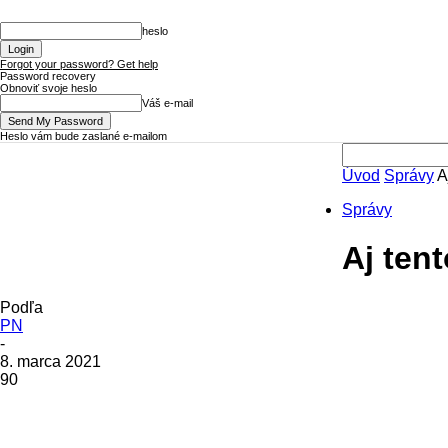
heslo
Forgot your password? Get help
Password recovery
Obnoviť svoje heslo
Váš e-mail
Heslo vám bude zaslané e-mailom
Úvod
Správy
A
Púchovské
Správy
Aj tent
Noviny
Podľa
PN
-
8. marca 2021
90