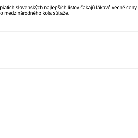
iatich slovenských najlepších listov čakajú lákavé vecné ceny.
e do medzinárodného kola súťaže.