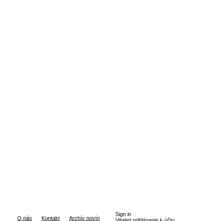
Sign in
O nás
Kontakt
Archív novín
Vitajte! prihlásenie k účtu