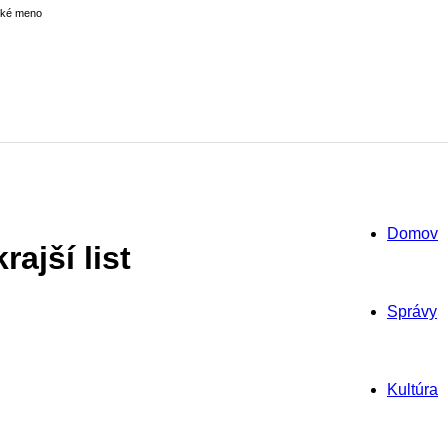
ské meno
Domov
ajší list
Správy
Kultúra