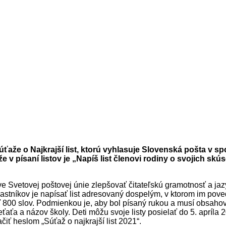
súťaže o Najkrajší list, ktorú vyhlasuje Slovenská pošta v 
 v písaní listov je „Napíš list členovi rodiny o svojich skú
íve Svetovej poštovej únie zlepšovať čitateľskú gramotnosť a jaz
astníkov je napísať list adresovaný dospelým, v ktorom im poved
iť 800 slov. Podmienkou je, aby bol písaný rukou a musí obsahova
ťaťa a názov školy. Deti môžu svoje listy posielať do 5. apríla
iť heslom „Súťaž o najkrajší list 2021“.