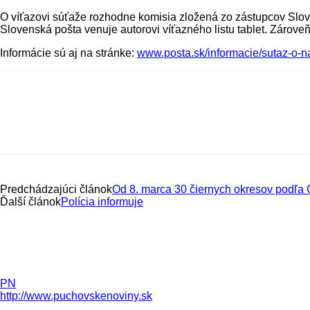
O víťazovi súťaže rozhodne komisia zložená zo zástupcov Slove
Slovenská pošta venuje autorovi víťazného listu tablet. Zároveň
Informácie sú aj na stránke:
www.posta.sk/informacie/sutaz-o-na
Predchádzajúci článok
Od 8. marca 30 čiernych okresov pod
Ďalší článok
Polícia informuje
PN
http://www.puchovskenoviny.sk