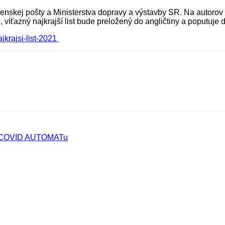
nskej pošty a Ministerstva dopravy a výstavby SR. Na autorov p
, víťazný najkrajší list bude preložený do angličtiny a poputuj
jkrajsi-list-2021
ľa COVID AUTOMATu