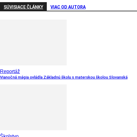
SÚVISIACE ČLÁNKY
VIAC OD AUTORA
Reportáž
Vianočná mágia ovládla Základnú školu s materskou školou Slovanská
Školstvo