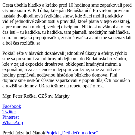
Cesta ubehla hladko a krátko pred 10 hodinou sme zaparkovali pred
Gymnáziom V. P. Tótha, kde pán Beňuška učí. Po vrelom privítaní
nastala dvojhodinová fyzikálna show, kde žiaci mohli prakticky
vidieť jednotlivé zákonitosti a pravidlá, ktoré platia v tejto exaktnej,
a pre mnohých nudnej, vednej disciplíne. Nikto si nevšimol ako ten
čas letí – tu kadička, tu hadička, tam plameň, medzitým naháňačka,
sem-tam nejaká prepojovačka, zostreľovačka a ani sme sa nenazdali
a bol čas rozlúčiť sa.
Pokiaľ ešte v hlavách doznievali jednotlivé úkazy a efekty, rýchlo
sme sa presunuli za kultúrnymi dejinami do Budatínskeho zámku,
kde v zajatí expozície drotárstva, obklopení hradnými múrmi a
exponátmi, a za asistencie milej sprievodkyne, sme za trištvrte
hodiny preplávali nedávnou históriou blízkeho domova. Plní
dojmov sme neskôr šťastne zaparkovali v popoludňajších hodinách
a rozišli sa domov. Už sa tešíme na repete opäť o rok.
Mgr. Peter Rečka, CZŠ sv. Margity
Facebook
Twitter
Pinterest
WhatsApp
Predchádzajúci článok
Projekt „Deti deťom o lese“