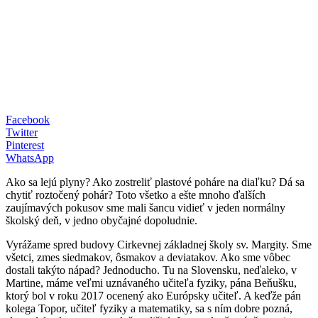
Facebook
Twitter
Pinterest
WhatsApp
Ako sa lejú plyny? Ako zostreliť plastové poháre na diaľku? Dá sa
chytiť roztočený pohár? Toto všetko a ešte mnoho ďalších
zaujímavých pokusov sme mali šancu vidieť v jeden normálny
školský deň, v jedno obyčajné dopoludnie.
Vyrážame spred budovy Cirkevnej základnej školy sv. Margity. Sme
všetci, zmes siedmakov, ôsmakov a deviatakov. Ako sme vôbec
dostali takýto nápad? Jednoducho. Tu na Slovensku, neďaleko, v
Martine, máme veľmi uznávaného učiteľa fyziky, pána Beňušku,
ktorý bol v roku 2017 ocenený ako Európsky učiteľ. A keďže pán
kolega Topor, učiteľ fyziky a matematiky, sa s ním dobre pozná,