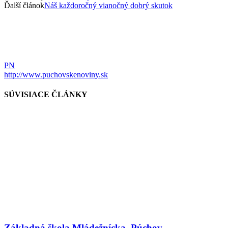
Ďalší článok
Náš každoročný vianočný dobrý skutok
PN
http://www.puchovskenoviny.sk
SÚVISIACE ČLÁNKY
Základná škola Mládežnícka, Púchov