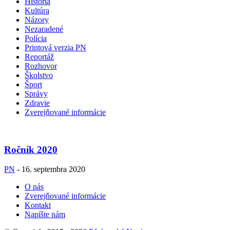
História
Kultúra
Názory
Nezaradené
Polícia
Printová verzia PN
Reportáž
Rozhovor
Školstvo
Šport
Správy
Zdravie
Zverejňované informácie
Ročník 2020
PN
-
16. septembra 2020
O nás
Zverejňované informácie
Kontakt
Napíšte nám