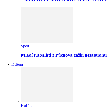
Šport
Mladí futbalisti z Púchova zažili nezabudn
Kultúra
Kultúra