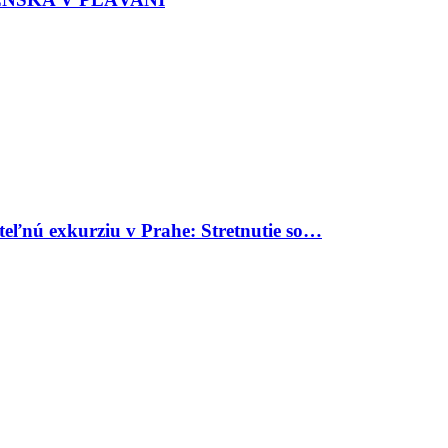
uteľnú exkurziu v Prahe: Stretnutie so…