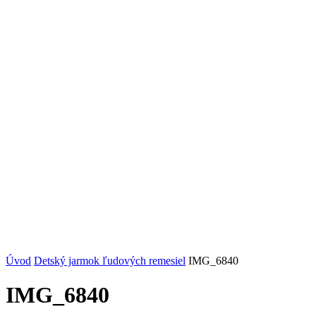
Úvod
Detský jarmok ľudových remesiel
IMG_6840
IMG_6840