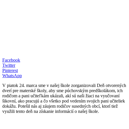
Facebook
Twitter
Pinterest
WhatsApp
V piatok 24. marca sme v našej škole zorganizovali Deň otvorených
dverí pre materské školy, aby sme púchovským predškolákom, ich
rodičom a pani učiteľkám ukázali, akí sú naši žiaci na vyučovaní
šikovní, ako pracujú a čo všetko pod vedením svojich pani učiteliek
dokážu. Potešil nás aj záujem rodičov susedných obcí, ktorí tiež
využili tento deň na získanie informácií o našej škole.