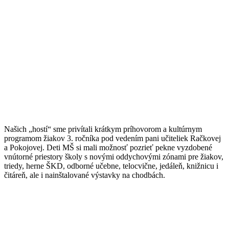
Našich „hostí“ sme privítali krátkym príhovorom a kultúrnym
programom žiakov 3. ročníka pod vedením pani učiteliek Račkovej
a Pokojovej. Deti MŠ si mali možnosť pozrieť pekne vyzdobené
vnútorné priestory školy s novými oddychovými zónami pre žiakov,
triedy, herne ŠKD, odborné učebne, telocvične, jedáleň, knižnicu i
čitáreň, ale i nainštalované výstavky na chodbách.