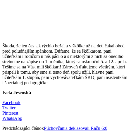
Škoda, že ten čas tak rýchlo bežal a v škôlke už na deti čakal obed
pred poludňajším spánkom. Dúfame, že sa škôlkarom, pani
učiteľkám i rodičom u nás páčilo a s niektorými z nich sa onedlho
stretneme na zápise do 1. ročníka, ktorý sa uskutoční 5. a 12. apríla.
Tešíme sa na Vás, milí škôlkari! Zároveň ďakujeme všetkým, ktorí
prispeli k tomu, aby sme si tento deň spolu užili, hlavne pani
učiteľkám 1. stupňa, pani vychovávateľkám ŠKD, pani asistentkám
i špeciálnej pedagogičke.
Iveta Jesenská
Facebook
Twitter
Pinterest
WhatsApp
Predchádzajúci článok
Púchovčania deklasovali Raču 6:0