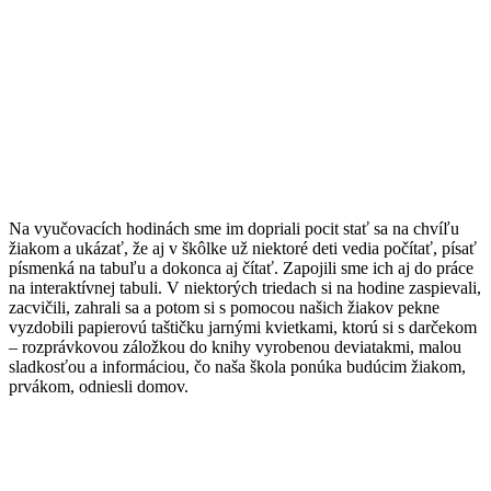
Na vyučovacích hodinách sme im dopriali pocit stať sa na chvíľu
žiakom a ukázať, že aj v škôlke už niektoré deti vedia počítať, písať
písmenká na tabuľu a dokonca aj čítať. Zapojili sme ich aj do práce
na interaktívnej tabuli. V niektorých triedach si na hodine zaspievali,
zacvičili, zahrali sa a potom si s pomocou našich žiakov pekne
vyzdobili papierovú taštičku jarnými kvietkami, ktorú si s darčekom
– rozprávkovou záložkou do knihy vyrobenou deviatakmi, malou
sladkosťou a informáciou, čo naša škola ponúka budúcim žiakom,
prvákom, odniesli domov.