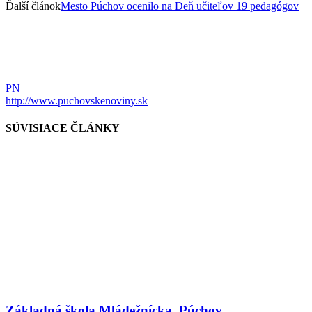
Ďalší článok
Mesto Púchov ocenilo na Deň učiteľov 19 pedagógov
PN
http://www.puchovskenoviny.sk
SÚVISIACE ČLÁNKY
Základná škola Mládežnícka, Púchov