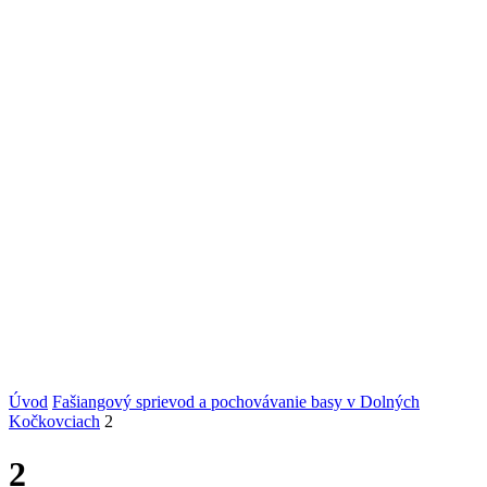
Úvod
Fašiangový sprievod a pochovávanie basy v Dolných
Kočkovciach
2
2