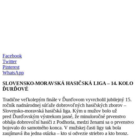
Facebook
Twitter
Pinterest
WhatsApp
SLOVENSKO-MORAVSKÁ HASIČSKÁ LIGA – 14. KOLO
ĎURĎOVÉ
Tradične veľkolepým finále v Ďurďovom vyvrcholil jubilejný 15.
ročník nadnárodnej súťaže dobrovoľných hasičských zborov –
Slovensko-moravská hasičská liga. Kým u mužov bolo už
pred Ďurďovským výstrekom jasné, že minuloročné prvenstvo
obhája dobrovoľní hasiči z Podhoria, medzi ženami sa o prvenstvo
bojovalo do samotného konca. V mužskej časti ligy tak bola
zaujímavá iba jedna otázka – kto si odvezie striebro a kto bronz.