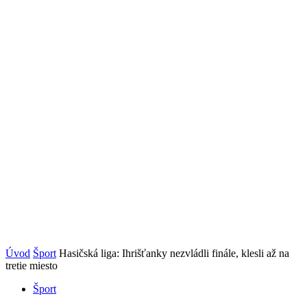
Úvod
Šport
Hasičská liga: Ihrišťanky nezvládli finále, klesli až na
tretie miesto
Šport