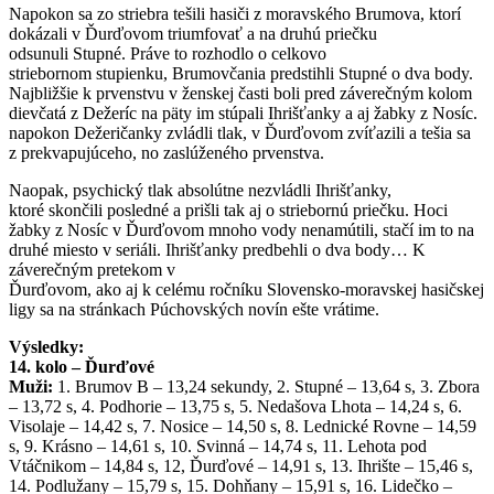
Napokon sa zo striebra tešili hasiči z moravského Brumova, ktorí
dokázali v Ďurďovom triumfovať a na druhú priečku
odsunuli Stupné. Práve to rozhodlo o celkovo
striebornom stupienku, Brumovčania predstihli Stupné o dva body.
Najbližšie k prvenstvu v ženskej časti boli pred záverečným kolom
dievčatá z Dežeríc na päty im stúpali Ihrišťanky a aj žabky z Nosíc.
napokon Dežeričanky zvládli tlak, v Ďurďovom zvíťazili a tešia sa
z prekvapujúceho, no zaslúženého prvenstva.
Naopak, psychický tlak absolútne nezvládli Ihrišťanky,
ktoré skončili posledné a prišli tak aj o striebornú priečku. Hoci
žabky z Nosíc v Ďurďovom mnoho vody nenamútili, stačí im to na
druhé miesto v seriáli. Ihrišťanky predbehli o dva body… K
záverečným pretekom v
Ďurďovom, ako aj k celému ročníku Slovensko-moravskej hasičskej
ligy sa na stránkach Púchovských novín ešte vrátime.
Výsledky:
14. kolo – Ďurďové
Muži:
1. Brumov B – 13,24 sekundy, 2. Stupné – 13,64 s, 3. Zbora
– 13,72 s, 4. Podhorie – 13,75 s, 5. Nedašova Lhota – 14,24 s, 6.
Visolaje – 14,42 s, 7. Nosice – 14,50 s, 8. Lednické Rovne – 14,59
s, 9. Krásno – 14,61 s, 10. Svinná – 14,74 s, 11. Lehota pod
Vtáčnikom – 14,84 s, 12, Ďurďové – 14,91 s, 13. Ihrište – 15,46 s,
14. Podlužany – 15,79 s, 15. Dohňany – 15,91 s, 16. Lidečko –