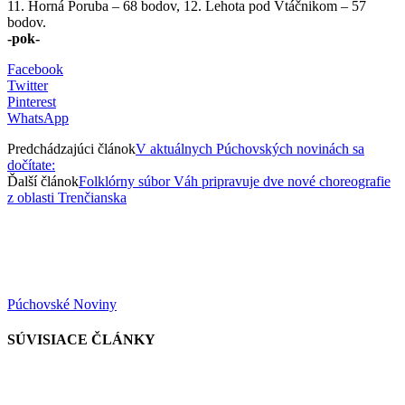
11. Horná Poruba – 68 bodov, 12. Lehota pod Vtáčnikom – 57
bodov.
-pok-
Facebook
Twitter
Pinterest
WhatsApp
Predchádzajúci článok
V aktuálnych Púchovských novinách sa
dočítate:
Ďalší článok
Folklórny súbor Váh pripravuje dve nové choreografie
z oblasti Trenčianska
Púchovské Noviny
SÚVISIACE ČLÁNKY