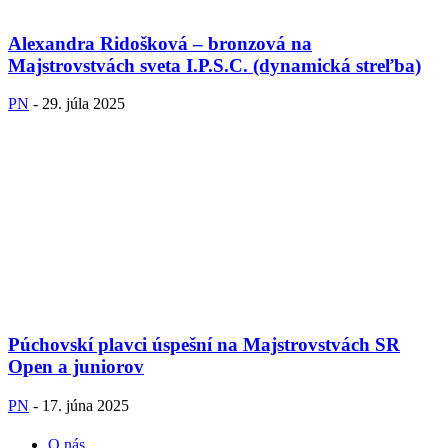
Alexandra Ridošková – bronzová na
Majstrovstvách sveta I.P.S.C. (dynamická streľba)
PN
-
29. júla 2025
Púchovskí plavci úspešní na Majstrovstvách SR
Open a juniorov
PN
-
17. júna 2025
O nás