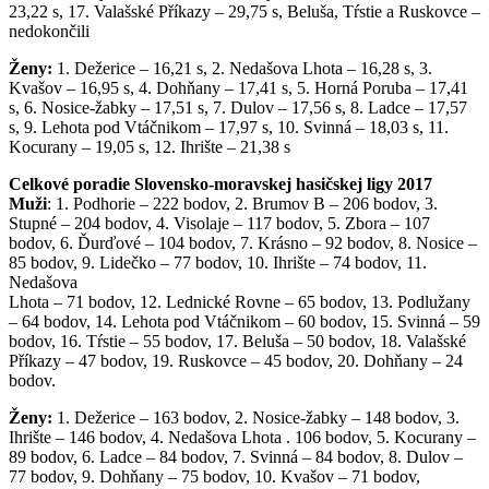
23,22 s, 17. Valašské Příkazy – 29,75 s, Beluša, Tŕstie a Ruskovce –
nedokončili
Ženy:
1. Dežerice – 16,21 s, 2. Nedašova Lhota – 16,28 s, 3.
Kvašov – 16,95 s, 4. Dohňany – 17,41 s, 5. Horná Poruba – 17,41
s, 6. Nosice-žabky – 17,51 s, 7. Dulov – 17,56 s, 8. Ladce – 17,57
s, 9. Lehota pod Vtáčnikom – 17,97 s, 10. Svinná – 18,03 s, 11.
Kocurany – 19,05 s, 12. Ihrište – 21,38 s
Celkové poradie Slovensko-moravskej hasičskej ligy 2017
Muži
: 1. Podhorie – 222 bodov, 2. Brumov B – 206 bodov, 3.
Stupné – 204 bodov, 4. Visolaje – 117 bodov, 5. Zbora – 107
bodov, 6. Ďurďové – 104 bodov, 7. Krásno – 92 bodov, 8. Nosice –
85 bodov, 9. Lidečko – 77 bodov, 10. Ihrište – 74 bodov, 11.
Nedašova
Lhota – 71 bodov, 12. Lednické Rovne – 65 bodov, 13. Podlužany
– 64 bodov, 14. Lehota pod Vtáčnikom – 60 bodov, 15. Svinná – 59
bodov, 16. Tŕstie – 55 bodov, 17. Beluša – 50 bodov, 18. Valašské
Příkazy – 47 bodov, 19. Ruskovce – 45 bodov, 20. Dohňany – 24
bodov.
Ženy:
1. Dežerice – 163 bodov, 2. Nosice-žabky – 148 bodov, 3.
Ihrište – 146 bodov, 4. Nedašova Lhota . 106 bodov, 5. Kocurany –
89 bodov, 6. Ladce – 84 bodov, 7. Svinná – 84 bodov, 8. Dulov –
77 bodov, 9. Dohňany – 75 bodov, 10. Kvašov – 71 bodov,