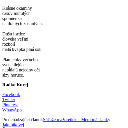
Krásne okamihy
časov minulých
spomienka
na drahých zosnulých.
Dušu i srdce
človeka veľmi
rozbolí
malá kvapka plná soli.
Plamienky večného
svetla tlejúce
napĺňajú nejedny oči
slzy horúce.
Radko Kurej
Facebook
Twitter
Pinterest
WhatsApp
Predchádzajúci článok
Súťaže mažoretiek – Memoriál Janky
Jakubíkovej