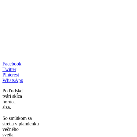
Facebook
Twitter
Pinterest
WhatsApp
Po ľudskej
tvári skĺza
horúca
slza.
So smútkom sa
stretla v plamienku
večného
svetla.