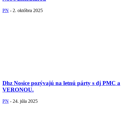
PN
-
2. októbra 2025
Dhz Nosice pozývajú na letnú párty s dj PMC a
VERONOU.
PN
-
24. júla 2025