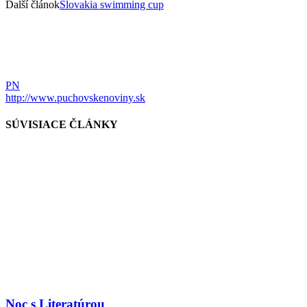
Ďalší článok
Slovakia swimming cup
PN
http://www.puchovskenoviny.sk
SÚVISIACE ČLÁNKY
Noc s Literatúrou