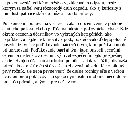
napokon svedčí veľké množstvo vyzbieraného odpadu, medzi
ktorým sa našiel veru rôznorodý druh odpadu, ako aj kuriozity z
minulosti patriace skôr do múzea ako do prírody.
Po skončení upratovania všetkých čakalo občerstvenie v podobe
chutného poľovníckeho guľáša na miestnej poľovníckej chate. Kde
okrem ocenenia účastníkov vo vybraných kategóriách, ako
napríklad za nájdenie kuriozity a pod., pokračovalo ďalej spoločné
posedenie. Veľké poďakovanie patrí všetkým, ktorí prišli a pomohli
pri upratovaní. Poďakovanie patrí aj tým, ktorí prispeli vecnými
cenami a materiálovo-technickým zabezpečením tejto prospešnej
akcie. Svojou účasťou a ochotou pomôcť sa tak zaslúžili, aby naša
príroda bola opäť o čo si čistejšia a zbavená odpadu. Ide o pilotný
prvý ročník, ale treba pevne veriť, že ďalšie ročníky ešte s väčšou
účasťou budú pokračovať a spoločným úsilím urobíme niečo dobré
pre našu prírodu, a tým aj pre našu Zem.