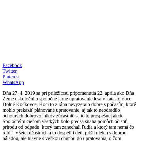
Facebook
Twitter
Pinterest
WhatsApp
Dňa 27. 4. 2019 sa pri príležitosti pripomenutia 22. apríla ako Dňa
Zeme uskutočnilo spoločné jarné upratovanie lesa v katastri obce
Dolné Kočkovce. Hoci to z rána nevyzeralo dobre s počasím, ktoré
mohlo prekaziť plánované upratovanie, aj tak to neodradilo
ochotných dobrovoľníkov zúčastniť sa tejto prospešnej akcie.
Spoločným cieľom všetkých bolo predsa snaha pomôcť očistiť
prírodu od odpadu, ktorý tam zanechali ľudia a ktorý tam nemá čo
robiť. Všetci účastníci, a to dospelí i deti, prišli nielen s dobrou
náladou, ale hlavne s veľkou chuťou do upratovania, o čom