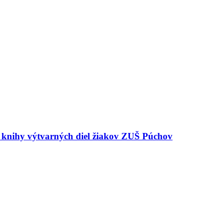
e knihy výtvarných diel žiakov ZUŠ Púchov