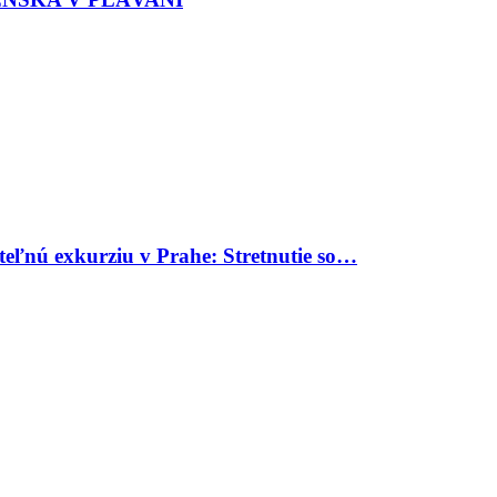
uteľnú exkurziu v Prahe: Stretnutie so…