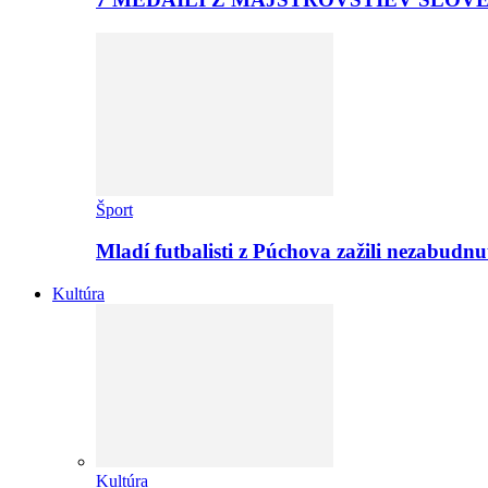
Šport
Mladí futbalisti z Púchova zažili nezabudn
Kultúra
Kultúra