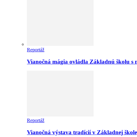
Reportáž
Vianočná mágia ovládla Základnú školu s 
Reportáž
Vianočná výstava tradícií v Základnej ško