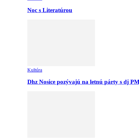
Noc s Literatúrou
Kultúra
Dhz Nosice pozývajú na letnú párty s d