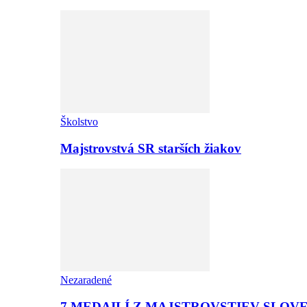
Školstvo
Majstrovstvá SR starších žiakov
Nezaradené
7 MEDAILÍ Z MAJSTROVSTIEV SLOV