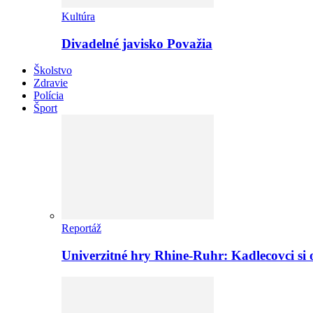
Kultúra
Divadelné javisko Považia
Školstvo
Zdravie
Polícia
Šport
Reportáž
Univerzitné hry Rhine-Ruhr: Kadlecovci si o