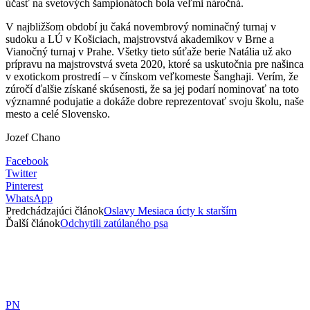
účasť na svetových šampionátoch bola veľmi náročná.
V najbližšom období ju čaká novembrový nominačný turnaj v
sudoku a LÚ v Košiciach, majstrovstvá akademikov v Brne a
Vianočný turnaj v Prahe. Všetky tieto súťaže berie Natália už ako
prípravu na majstrovstvá sveta 2020, ktoré sa uskutočnia pre našinca
v exotickom prostredí – v čínskom veľkomeste Šanghaji. Verím, že
zúročí ďalšie získané skúsenosti, že sa jej podarí nominovať na toto
významné podujatie a dokáže dobre reprezentovať svoju školu, naše
mesto a celé Slovensko.
Jozef Chano
Facebook
Twitter
Pinterest
WhatsApp
Predchádzajúci článok
Oslavy Mesiaca úcty k starším
Ďalší článok
Odchytili zatúlaného psa
PN