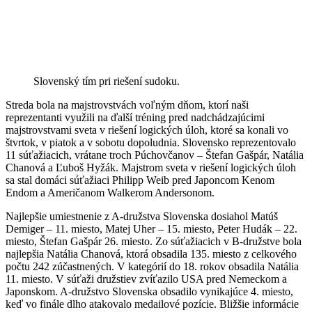
Slovenský tím pri riešení sudoku.
Streda bola na majstrovstvách voľným dňom, ktorí naši
reprezentanti využili na ďalší tréning pred nadchádzajúcimi
majstrovstvami sveta v riešení logických úloh, ktoré sa konali vo
štvrtok, v piatok a v sobotu dopoludnia. Slovensko reprezentovalo
11 súťažiacich, vrátane troch Púchovčanov – Štefan Gašpár, Natália
Chanová a Ľuboš Hyžák. Majstrom sveta v riešení logických úloh
sa stal domáci súťažiaci Philipp Weib pred Japoncom Kenom
Endom a Američanom Walkerom Andersonom.
Najlepšie umiestnenie z A-družstva Slovenska dosiahol Matúš
Demiger – 11. miesto, Matej Uher – 15. miesto, Peter Hudák – 22.
miesto, Štefan Gašpár 26. miesto. Zo súťažiacich v B-družstve bola
najlepšia Natália Chanová, ktorá obsadila 135. miesto z celkového
počtu 242 zúčastnených. V kategórií do 18. rokov obsadila Natália
11. miesto. V súťaži družstiev zvíťazilo USA pred Nemeckom a
Japonskom. A-družstvo Slovenska obsadilo vynikajúce 4. miesto,
keď vo finále dlho atakovalo medailové pozície. Bližšie informácie