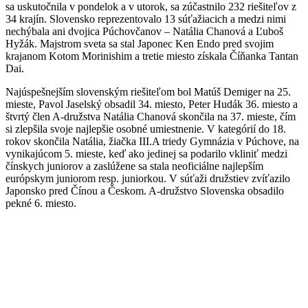
sa uskutočnila v pondelok a v utorok, sa zúčastnilo 232 riešiteľov z
34 krajín. Slovensko reprezentovalo 13 súťažiacich a medzi nimi
nechýbala ani dvojica Púchovčanov – Natália Chanová a Ľuboš
Hyžák. Majstrom sveta sa stal Japonec Ken Endo pred svojim
krajanom Kotom Morinishim a tretie miesto získala Číňanka Tantan
Dai.
Najúspešnejším slovenským riešiteľom bol Matúš Demiger na 25.
mieste, Pavol Jaselský obsadil 34. miesto, Peter Hudák 36. miesto a
štvrtý člen A-družstva Natália Chanová skončila na 37. mieste, čím
si zlepšila svoje najlepšie osobné umiestnenie. V kategórií do 18.
rokov skončila Natália, žiačka III.A triedy Gymnázia v Púchove, na
vynikajúcom 5. mieste, keď ako jedinej sa podarilo vkliniť medzi
čínskych juniorov a zaslúžene sa stala neoficiálne najlepším
európskym juniorom resp. juniorkou. V súťaži družstiev zvíťazilo
Japonsko pred Čínou a Českom. A-družstvo Slovenska obsadilo
pekné 6. miesto.