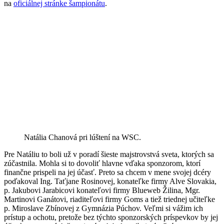
na
oficiálnej stránke šampionátu
.
Natália Chanová pri lúštení na WSC.
Pre Natáliu to boli už v poradí šieste majstrovstvá sveta, ktorých sa
zúčastnila. Mohla si to dovoliť hlavne vďaka sponzorom, ktorí
finančne prispeli na jej účasť. Preto sa chcem v mene svojej dcéry
poďakoval Ing. Taťjane Rosinovej, konateľke firmy Alve Slovakia,
p. Jakubovi Jarabicovi konateľovi firmy Blueweb Žilina, Mgr.
Martinovi Ganátovi, riaditeľovi firmy Goms a tiež triednej učiteľke
p. Miroslave Zbínovej z Gymnázia Púchov. Veľmi si vážim ich
prístup a ochotu, pretože bez týchto sponzorských príspevkov by jej