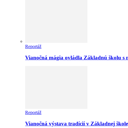
Reportáž
Vianočná mágia ovládla Základnú školu s 
Reportáž
Vianočná výstava tradícií v Základnej ško