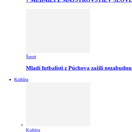
Šport
Mladí futbalisti z Púchova zažili nezabudn
Kultúra
Kultúra