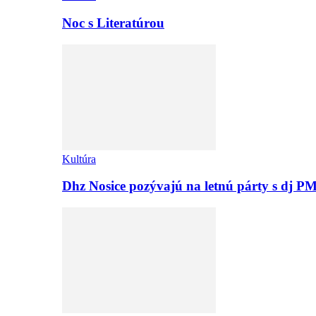
Noc s Literatúrou
Kultúra
Dhz Nosice pozývajú na letnú párty s d