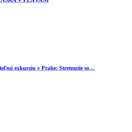
uteľnú exkurziu v Prahe: Stretnutie so…