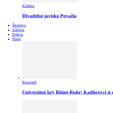
Kultúra
Divadelné javisko Považia
Školstvo
Zdravie
Polícia
Šport
Reportáž
Univerzitné hry Rhine-Ruhr: Kadlecovci si o