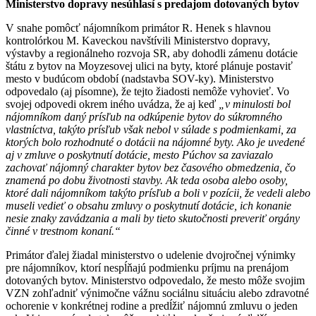
Ministerstvo dopravy nesúhlasí s predajom dotovaných bytov
V snahe pomôcť nájomníkom primátor R. Henek s hlavnou
kontrolórkou M. Kaveckou navštívili Ministerstvo dopravy,
výstavby a regionálneho rozvoja SR, aby dohodli zámenu dotácie
štátu z bytov na Moyzesovej ulici na byty, ktoré plánuje postaviť
mesto v budúcom období (nadstavba SOV-ky). Ministerstvo
odpovedalo (aj písomne), že tejto žiadosti nemôže vyhovieť. Vo
svojej odpovedi okrem iného uvádza, že aj keď
„v minulosti bol
nájomníkom daný prísľub na odkúpenie bytov do súkromného
vlastníctva, takýto prísľub však nebol v súlade s podmienkami, za
ktorých bolo rozhodnuté o dotácii na nájomné byty. Ako je uvedené
aj v zmluve o poskytnutí dotácie, mesto Púchov sa zaviazalo
zachovať nájomný charakter bytov bez časového obmedzenia, čo
znamená po dobu životnosti stavby. Ak teda osoba alebo osoby,
ktoré dali nájomníkom takýto prísľub a boli v pozícii, že vedeli alebo
museli vedieť o obsahu zmluvy o poskytnutí dotácie, ich konanie
nesie znaky zavádzania a mali by tieto skutočnosti preveriť orgány
činné v trestnom konaní.“
Primátor ďalej žiadal ministerstvo o udelenie dvojročnej výnimky
pre nájomníkov, ktorí nespĺňajú podmienku príjmu na prenájom
dotovaných bytov. Ministerstvo odpovedalo, že mesto môže svojim
VZN zohľadniť výnimočne vážnu sociálnu situáciu alebo zdravotné
ochorenie v konkrétnej rodine a predĺžiť nájomnú zmluvu o jeden