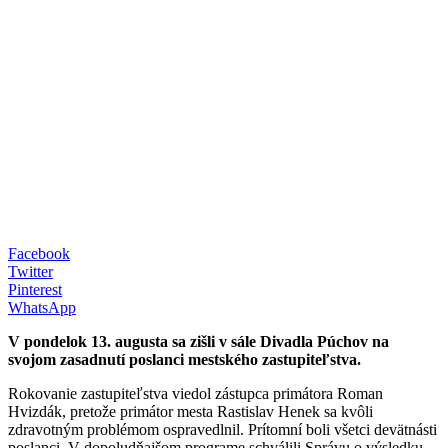
Facebook
Twitter
Pinterest
WhatsApp
V pondelok 13. augusta sa zišli v sále Divadla Púchov na
svojom zasadnutí poslanci mestského zastupiteľstva.
Rokovanie zastupiteľstva viedol zástupca primátora Roman
Hvizdák, pretože primátor mesta Rastislav Henek sa kvôli
zdravotným problémom ospravedlnil. Prítomní boli všetci devätnásti
poslanci. V dopoludňajšom programe schválili Správu o výsledku