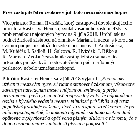
Prvé zastupiteľstvo zvolané v júli bolo neuznášaniaschopné
Viceprimátor Roman Hvizdák, ktorý zastupoval dovolenkujúceho
primátora Rastislava Heneka, zvolal zasadnutie zastupiteľstva s
problematikou nájomných bytov na 9. júla 2018. Urobil tak na
podnet žiadosti zástupcu nájomníkov Mariána Hudeca, s ktorou sa
svojimi podpismi stotožnilo sedem poslancov: J. Andreánska,
M. Kubičár, I. Sadloň, H. Šulcová, R. Hvizdák, J. Riško a
R. Marman. Zvolané zasadnutie zastupiteľstva sa nakoniec
nekonalo, pretože kvôli nedostatočnému počtu prítomných
poslancov nebolo uznášaniaschopné.
Primátor Rastislav Henek sa v júli 2018 vyjadril:
„Podmienky
užívania mestských bytov sú riadne stanovené zákonom, všeobecne
záväzným nariadením mesta i nájomnou zmluvou, a preto
nerozumiem, prečo ja mám byť zodpovedný za to, že nájomníkom
osoba z bývalého vedenia mesta v minulosti prisľúbila a aj teraz
populisticky sľubuje riešenia, ktoré sú v rozpore so zákonom. Je pre
mňa nepochopiteľné, že dotknutí nájomníci sa touto osobou dajú
opätovne ovplyvňovať a opäť veria planým sľubom a nie tomu, čo s
danou osobou reálne v minulosti písomne podpísali.“