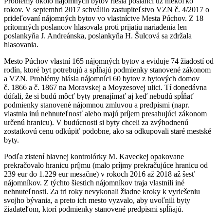
Problémy okolo nájomných bytov riešia poslanci už niekoľko
rokov. V septembri 2017 schválilo zastupiteľstvo VZN č. 4/2017 o
prideľovaní nájomných bytov vo vlastníctve Mesta Púchov. Z 18
prítomných poslancov hlasovala proti prijatiu nariadenia len
poslankyňa J. Andreánska, poslankyňa H. Šulcová sa zdržala
hlasovania.
Mesto Púchov vlastní 165 nájomných bytov a eviduje 74 žiadostí od
rodín, ktoré byt potrebujú a spĺňajú podmienky stanovené zákonom
a VZN. Problémy hlásia nájomníci 60 bytov z bytových domov
č. 1866 a č. 1867 na Moravskej a Moyzesovej ulici. Tí donedávna
dúfali, že si budú môcť byty prenajímať aj keď nebudú spĺňať
podmienky stanovené nájomnou zmluvou a predpismi (napr.
vlastnia inú nehnuteľnosť alebo majú príjem presahujúci zákonom
určenú hranicu). V budúcnosti si byty chceli za zvýhodnenú
zostatkovú cenu odkúpiť podobne, ako sa odkupovali staré mestské
byty.
Podľa zistení hlavnej kontrolórky M. Kaveckej opakovane
prekračovalo hranicu príjmu (malo príjmy prekračujúce hranicu od
239 eur do 1.229 eur mesačne) v rokoch 2016 až 2018 až šesť
nájomníkov. Z týchto šiestich nájomníkov traja vlastnili iné
nehnuteľnosti. Za tri roky nevykonali žiadne kroky k vyriešeniu
svojho bývania, a preto ich mesto vyzvalo, aby uvoľnili byty
žiadateľom, ktorí podmienky stanovené predpismi spĺňajú.