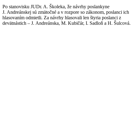
Po stanovisku JUDr. A. Školeka, že návrhy poslankyne
J. Andreánskej sú zmätočné a v rozpore so zákonom, poslanci ich
hlasovaním odmietli. Za návrhy hlasovali len štyria poslanci z
devätnástich – J. Andreánska, M. Kubičár, I. Sadloň a H. Šulcová.