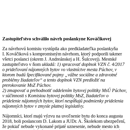
Zastupiteľstvo schválilo návrh poslankyne
Kováčikovej
Za návrhovú komisiu vystúpila ako predkladateľka poslankyňa
I. Kováčiková s kompromisným návrhom, ktorý podporili takmer
všetci poslanci (okrem J. Andreánskej a H. Šulcovej). Mestské
zastupiteľstvo v ňom
ukladá: 1) spracovať doplnok VZN č. 4/2017
o prideľovaní nájomných bytov vo vlastníctve mesta Púchov, v
ktorom budú špecifikované pojmy „vážne sociálne a zdravotné
problémy žiadateľov“ a tento doplnok VZN predložiť na
prerokovanie MsZ Púchov.
2) zmapovať a prehodnotiť oddelením bytovej politiky MsÚ Púchov,
v súčinnosti s Komisiou bytovej politiky MsZ, žiadateľov o
pridelenie nájomných bytov, ktorí nespĺňajú podmienky pridelenia
nájomných bytov v zmysle platnej legislatívy.
Nájomníci, ktorí majú výzvu na uvoľnenie bytu do konca augusta
2018, boli poslancom D. Lakom a JUDr. A. Školekom ubezpečení,
že pokiaľ nebude vykonané prijaté uznesenie, nebude mesto ich