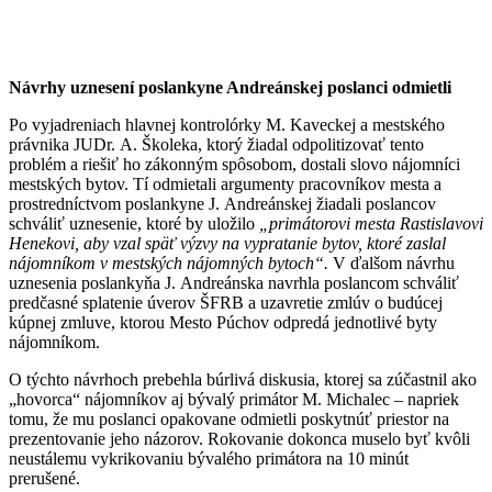
Návrhy uznesení poslankyne Andreánskej poslanci odmietli
Po vyjadreniach hlavnej kontrolórky M. Kaveckej a mestského
právnika JUDr. A. Školeka, ktorý žiadal odpolitizovať tento
problém a riešiť ho zákonným spôsobom, dostali slovo nájomníci
mestských bytov. Tí odmietali argumenty pracovníkov mesta a
prostredníctvom poslankyne J. Andreánskej žiadali poslancov
schváliť uznesenie, ktoré by uložilo
„primátorovi mesta Rastislavovi
Henekovi, aby vzal späť výzvy na vypratanie bytov, ktoré zaslal
nájomníkom v mestských nájomných bytoch“.
V ďalšom návrhu
uznesenia poslankyňa J. Andreánska navrhla poslancom schváliť
predčasné splatenie úverov ŠFRB a uzavretie zmlúv o budúcej
kúpnej zmluve, ktorou Mesto Púchov odpredá jednotlivé byty
nájomníkom.
O týchto návrhoch prebehla búrlivá diskusia, ktorej sa zúčastnil ako
„hovorca“ nájomníkov aj bývalý primátor M. Michalec – napriek
tomu, že mu poslanci opakovane odmietli poskytnúť priestor na
prezentovanie jeho názorov. Rokovanie dokonca muselo byť kvôli
neustálemu vykrikovaniu bývalého primátora na 10 minút
prerušené.