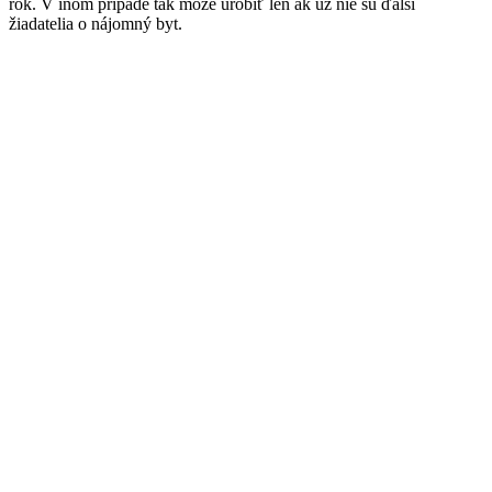
rok. V inom prípade tak môže urobiť len ak už nie sú ďalší
žiadatelia o nájomný byt.