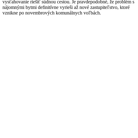
vysťahovanie riešiť súdnou cestou. Je pravdepodobné, že problém s
nájomnými bytmi definitívne vyrieši až nové zastupiteľstvo, ktoré
vznikne po novembrových komunálnych voľbách.