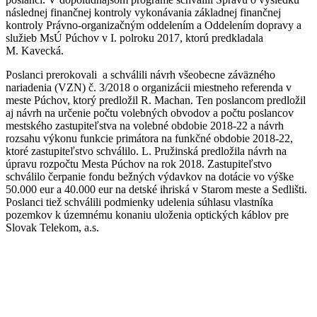
následnej finančnej kontroly vykonávania základnej finančnej
kontroly Právno-organizačným oddelením a Oddelením dopravy a
služieb MsÚ Púchov v I. polroku 2017, ktorú predkladala
M. Kavecká.
Poslanci prerokovali a schválili návrh všeobecne záväzného
nariadenia (VZN) č. 3/2018 o organizácii miestneho referenda v
meste Púchov, ktorý predložil R. Machan. Ten poslancom predložil
aj návrh na určenie počtu volebných obvodov a počtu poslancov
mestského zastupiteľstva na volebné obdobie 2018-22 a návrh
rozsahu výkonu funkcie primátora na funkčné obdobie 2018-22,
ktoré zastupiteľstvo schválilo. L. Pružinská predložila návrh na
úpravu rozpočtu Mesta Púchov na rok 2018. Zastupiteľstvo
schválilo čerpanie fondu bežných výdavkov na dotácie vo výške
50.000 eur a 40.000 eur na detské ihriská v Starom meste a Sedlišti.
Poslanci tiež schválili podmienky udelenia súhlasu vlastníka
pozemkov k územnému konaniu uloženia optických káblov pre
Slovak Telekom, a.s.