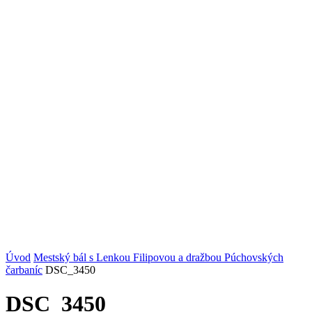
Úvod
Mestský bál s Lenkou Filipovou a dražbou Púchovských
čarbaníc
DSC_3450
DSC_3450