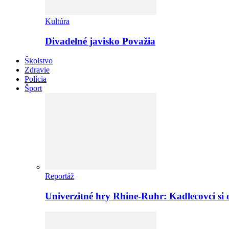
Kultúra
Divadelné javisko Považia
Školstvo
Zdravie
Polícia
Šport
Reportáž
Univerzitné hry Rhine-Ruhr: Kadlecovci si o