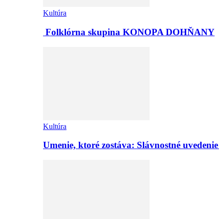
Kultúra
Folklórna skupina KONOPA DOHŇANY
Kultúra
Umenie, ktoré zostáva: Slávnostné uvedeni