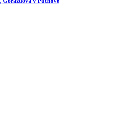
le, Gorazdova v Púchove