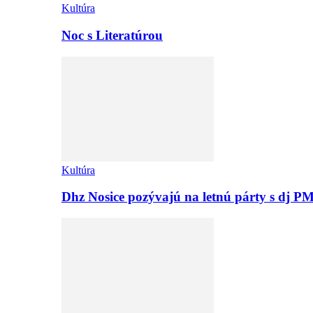
Kultúra
Noc s Literatúrou
Kultúra
Dhz Nosice pozývajú na letnú párty s d