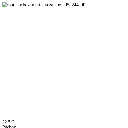
22.5
C
Púchov