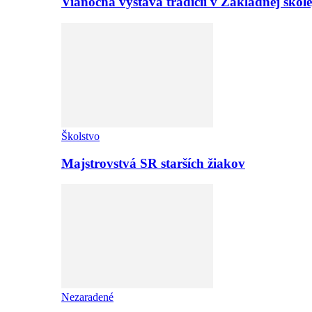
Vianočná výstava tradícií v Základnej ško
Školstvo
Majstrovstvá SR starších žiakov
Nezaradené