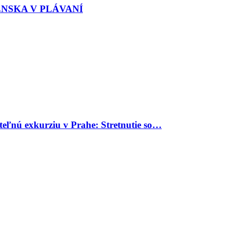
ENSKA V PLÁVANÍ
uteľnú exkurziu v Prahe: Stretnutie so…