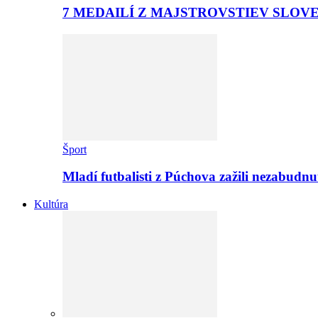
7 MEDAILÍ Z MAJSTROVSTIEV SLOV
Šport
Mladí futbalisti z Púchova zažili nezabudn
Kultúra