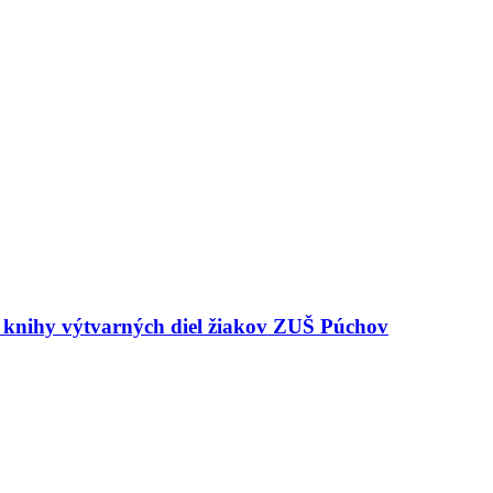
e knihy výtvarných diel žiakov ZUŠ Púchov