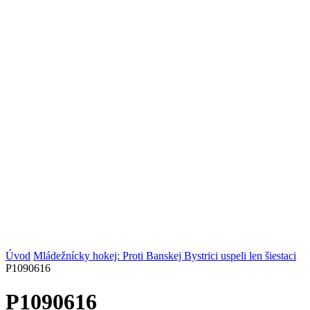
Úvod
Mládežnícky hokej: Proti Banskej Bystrici uspeli len šiestaci
P1090616
P1090616