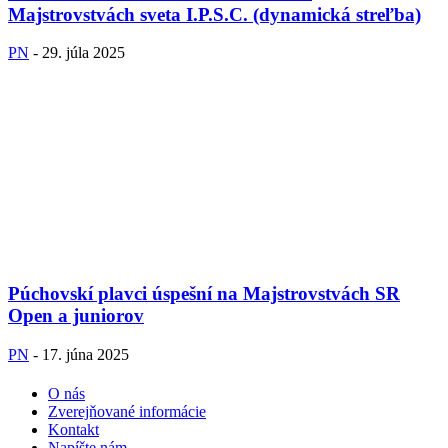
Majstrovstvách sveta I.P.S.C. (dynamická streľba)
PN
-
29. júla 2025
Púchovskí plavci úspešní na Majstrovstvách SR
Open a juniorov
PN
-
17. júna 2025
O nás
Zverejňované informácie
Kontakt
Napíšte nám