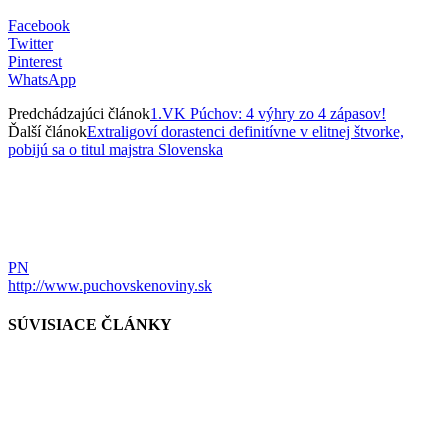
Facebook
Twitter
Pinterest
WhatsApp
Predchádzajúci článok
1.VK Púchov: 4 výhry zo 4 zápasov!
Ďalší článok
Extraligoví dorastenci definitívne v elitnej štvorke,
pobijú sa o titul majstra Slovenska
PN
http://www.puchovskenoviny.sk
SÚVISIACE ČLÁNKY