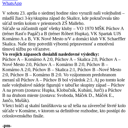
WhatsApp
V sobotu 23. apríla o siedmej hodine ráno vyrazili naši volejbalisti –
mladší žiaci 3-ky/skupina západ do Skalice, kde pokračovala táto
súťaž tretím kolom v priestoroch ZŠ Malleho.
Súťaže sa zúčastnili opäť všetky kluby – VO 1970 MŠK Púchov A
(tréner Rasťo Pagáč) a B (tréner Róbert Hupka), VK Spartak UJS
Komárno A a B, VK Nové Mesto n/V a domáci klub VK Schaeffler
Skalica. Naše tímy potvrdili výbornú pripravenosť a emotívnú
tímovú túžbu po víťazstve.
Vo svojich zápasoch dosiahli nasledovné výsledky:
Púchov A – Komárno A 2:0, Púchov A – Skalica 2:0, Púchov A –
Nové Mesto 2:0, Púchov A – Komárno B 2:0, Púchov B –
Komárno A 2:0, Púchov B – Skalica 2:1, Púchov B –Nové Mesto
2:0, Púchov B – Komárno B 2:0. Vo vzájomnom predohranom
meraní síl Púchov A – Púchov B bol výsledok 2:1. Aj po tomto kole
naše volejbalové nádeje figurujú v tabuľke skupiny západ – Púchov
A na prvom (zostava: Hupka, Klobučník, Kubáni, Jurči) a Púchov
B na druhom mieste (zostava: Svoboda, Máček D., Máček E.,
Jančo, Mušák).
Všetci hráči aj skalní fanúšikovia sa už tešia na záverečné štvrté kolo
súťaže v Komárne, v ktorom sa definitívne rozhodne, kto postúpi do
celoslovenského finále.
-pm-