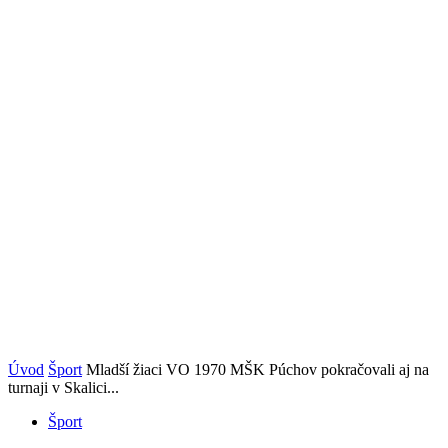
Úvod
Šport
Mladší žiaci VO 1970 MŠK Púchov pokračovali aj na
turnaji v Skalici...
Šport